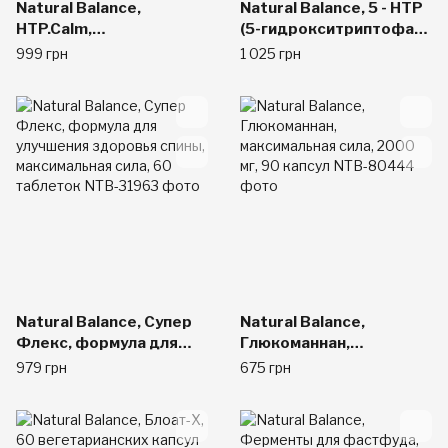
Natural Balance,
Natural Balance, 5 - HTP
HTP.Calm,
(5-гидрокситриптофан),
60вегетарианских
50 мг, 60 капсул
999 грн
1 025 грн
капсул
Natural Balance, Супер
Natural Balance,
Флекс, формула для
Глюкоманнан,
улучшения здоровья
максимальная сила,
979 грн
675 грн
спины, максимальная
2000 мг, 90 капсул
сила, 60 таблеток