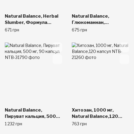
Natural Balance, Herbal
Natural Balance,
Slumber, Формула
Глюкоманнан,
Мелатонина и
максимальная сила,
671 грн
675 грн
Валерианы 60 капсул
2000 мг, 90 капсул
Natural Balance,
Хитозан, 1000 мг,
Пируват кальция, 500
Natural Balance,120
мг, 90 капсул
капсул
1 232 грн
763 грн