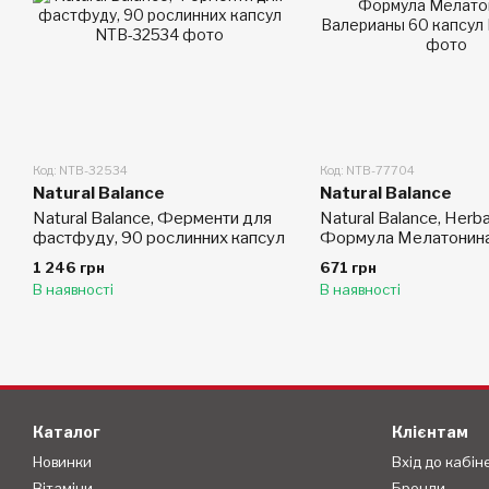
Код: NTB-32534
Код: NTB-77704
Natural Balance
Natural Balance
Natural Balance, Ферменти для
Natural Balance, Herba
фастфуду, 90 рослинних капсул
Формула Мелатонина
Валерианы 60 капсул
1 246 грн
671 грн
В наявності
В наявності
Каталог
Клієнтам
Новинки
Вхід до кабін
Вітаміни
Бренди