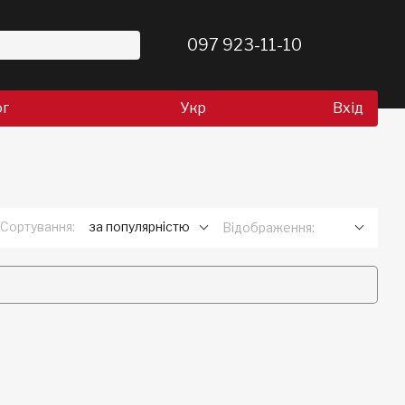
097 923-11-10
ог
Укр
Вхід
Сортування:
за популярністю
Відображення: