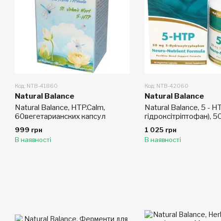
Код: NTB-41860
Код: NTB-42060
Natural Balance
Natural Balance
Natural Balance, HTP.Calm,
Natural Balance, 5 - H
60вегетарианских капсул
гідроксітріптофан), 50
капсул
999 грн
1 025 грн
В наявності
В наявності