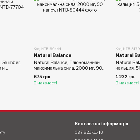
Код: NTB-80444
Код: NTB-317
Natural Balance
Natural B
l Slumber,
Natural Balance, Глюкоманнан,
Natural Ba
 и
максимальна сила, 2000 мг, 90
кальция, 5
капсул
675 грн
1 232 грн
В наявності
В наявності
Контактна інформація
ету
097 923-11-10