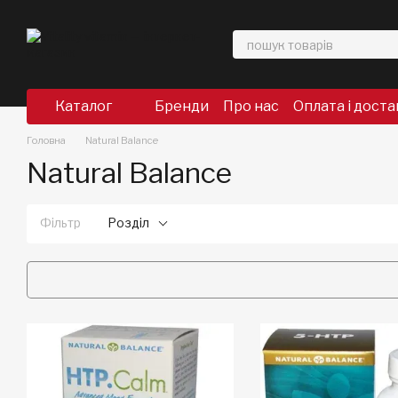
Перейти до основного контенту
Каталог
Бренди
Про нас
Оплата і доста
Головна
Natural Balance
Natural Balance
Фільтр
Розділ