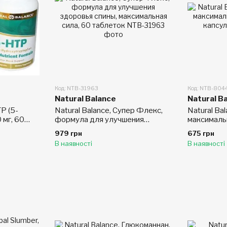
Код: NTB-31963
Код: NTB-804
Natural Balance
Natural B
TP (5-
Natural Balance, Супер Флекс,
Natural Ba
 мг, 60
формула для улучшения
максимальн
здоровья спины, максимальная
капсул
979 грн
675 грн
сила, 60 таблеток
В наявності
В наявності