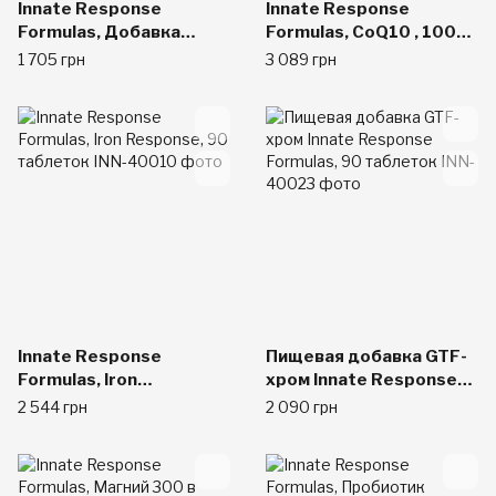
Innate Response
Innate Response
Formulas, Добавка
Formulas, CoQ10 , 100
селена из цельных
mg, 60 Capsules
1 705 грн
3 089 грн
питательных веществ,
90 таблеток
Innate Response
Пищевая добавка GTF-
Formulas, Iron
хром Innate Response
Response, 90 таблеток
Formulas, 90 таблеток
2 544 грн
2 090 грн