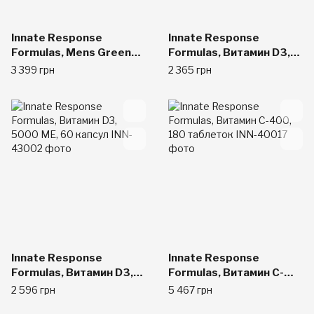
Innate Response
Innate Response
Formulas, Mens Greens,
Formulas, Витамин D3,
Профессиональная
2000 МЕ, 60 таблеток
3 399 грн
2 365 грн
сила, 10,6 унций (300 г)
Innate Response
Innate Response
Formulas, Витамин D3,
Formulas, Витамин C-
5000 МЕ, 60 капсул
400, 180 таблеток
2 596 грн
5 467 грн