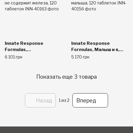
Innate Response
Innate Response
Formulas,
Formulas, Малыш и я,
Мультивитаминный
мультивитаминный
6 101 грн
5 170 грн
комплекс для мужчин
комплекс для мамы и
40+, не содержит
малыша, 120 таблеток
железа, 120 таблеток
Показать еще 3 товара
Назад
Вперед
1
из 2