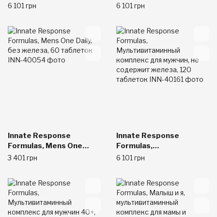
Мультивитаминный
Мультивитаминный
6 101 грн
6 101 грн
комплекс для женщин,
комплекс для женщин
120 таблеток
40+, 120 таблеток
Innate Response
Innate Response
Formulas, Mens One
Formulas,
Daily, без железа, 60
Мультивитаминный
3 401 грн
6 101 грн
таблеток
комплекс для мужчин,
не содержит железа,
120 таблеток