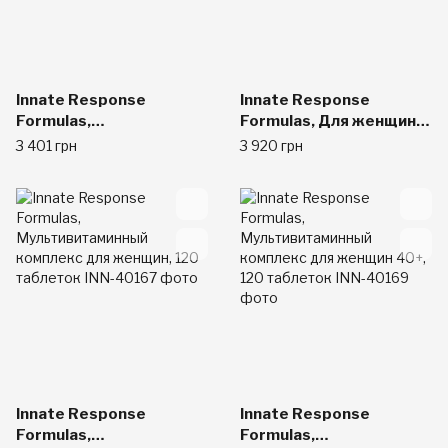
Innate Response
Innate Response
Formulas,
Formulas, Для женщин
Мультивитамины для
за 40, по одной в день,
3 401 грн
3 920 грн
женщин, 60 таблеток
60 таблеток
Innate Response
Innate Response
Formulas,
Formulas,