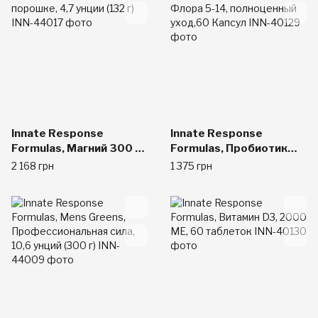
Innate Response
Innate Response
Formulas, Магний 300 в
Formulas, Пробиотик
порошке, 4,7 унции (132
Флора 5-14,
2 168 грн
1 375 грн
г)
полноценный уход,60
Капсул