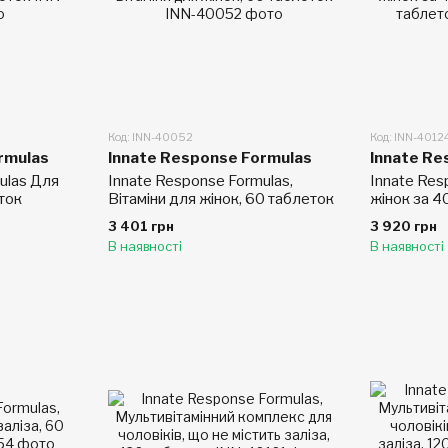
Код: INN-40052
Код: INN-4012
rmulas
Innate Response Formulas
Innate Re
ulas Для
Innate Response Formulas,
Innate Res
ток
Вітаміни для жінок, 60 таблеток
жінок за 40
таблеток
3 401 грн
3 920 грн
В наявності
В наявності