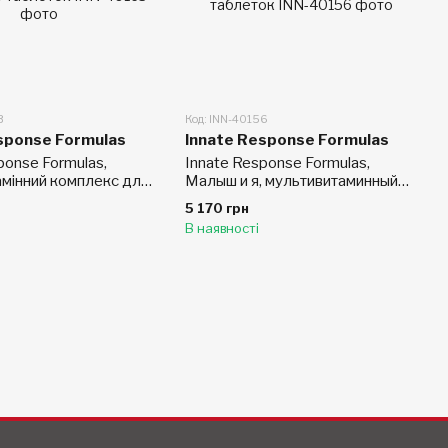
3
Код: INN-40156
sponse Formulas
Innate Response Formulas
ponse Formulas,
Innate Response Formulas,
амінний комплекс для
Малыш и я, мультивитаминный
40+, що не містить
комплекс для мамы и малыша,
5 170 грн
0 таблеток
120 таблеток
В наявності