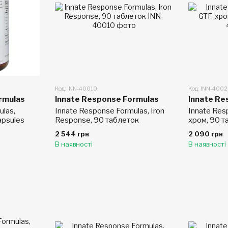
Код: INN-40010
Код: INN-400
rmulas
Innate Response Formulas
Innate Re
ulas,
Innate Response Formulas, Iron
Innate Res
apsules
Response, 90 таблеток
хром, 90 т
2 544 грн
2 090 грн
В наявності
В наявності