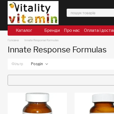
Перейти до основного контенту
Каталог
Бренди
Про нас
Оплата і доста
Головна
Innate Response Formulas
Innate Response Formulas
Фільтр
Розділ