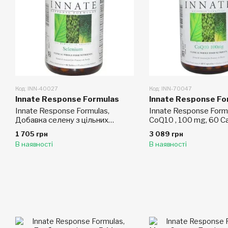
Код: INN-40027
Код: INN-70047
Innate Response Formulas
Innate Response Fo
Innate Response Formulas,
Innate Response Form
Добавка селену з цільних
CoQ10 , 100 mg, 60 C
поживних речовин, 90 таблеток
1 705 грн
3 089 грн
В наявності
В наявності