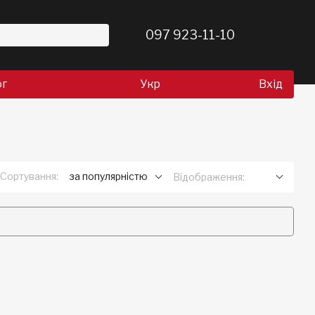
097 923-11-10
ог
Укр
Вхід
Сортування:
за популярністю
Відображення: