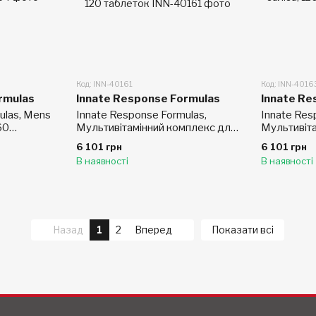
Код: INN-40161
Код: INN-4016
rmulas
Innate Response Formulas
Innate Re
ulas, Mens
Innate Response Formulas,
Innate Res
60
Мультивітамінний комплекс для
Мультивіт
чоловіків, що не містить заліза,
чоловіків 
6 101 грн
6 101 грн
120 таблеток
заліза, 12
В наявності
В наявності
Назад
1
2
Вперед
Показати всі