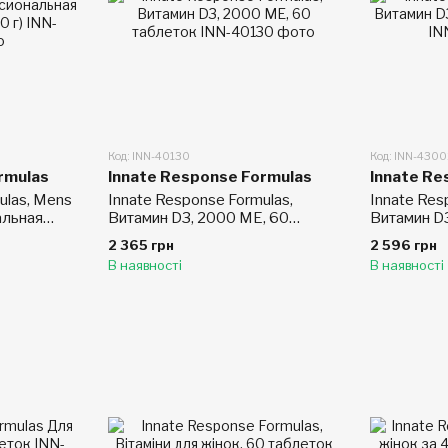
Код: INN-40130
Код: INN-430
rmulas
Innate Response Formulas
Innate Re
ulas, Mens
Innate Response Formulas,
Innate Res
альная
Витамин D3, 2000 МЕ, 60
Витамин D
г)
таблеток
капсул
2 365 грн
2 596 грн
В наявності
В наявності