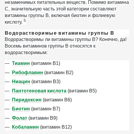
незаменимых питательных веществ. Помимо витамина
C, значительную часть этой категории составляют
витамины группы B, включая биотин и фолиевую
5
кислоту.
Водорастворимые витамины группы В
Водорастворимы ли витамины группы B? Конечно, да!
Восемь витаминов группы B относятся к
водорастворимым:
Тиамин
(витамин B1)
Рибофлавин
(витамин B2)
Ниацин
(витамин B3)
Пантотеновая кислота
(витамин B5)
Пиридоксин
(витамин B6)
Биотин
(витамин B7)
Фолат
(витамин B9)
Кобаламин
(витамин B12)