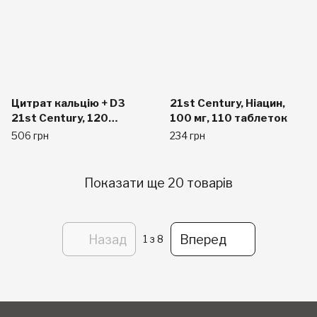
Цитрат кальцію + D3
21st Century, Ніацин,
21st Century, 120
100 мг, 110 таблеток
таблеток
506 грн
234 грн
Показати ще 20 товарів
Назад
Вперед
1
з 8