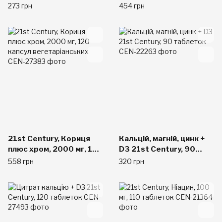
100 жувальних
вегетаріанських
273 грн
454 грн
таблеток
21st Century, Кориця
Кальцій, магній, цинк +
плюс хром, 2000 мг, 120
D3 21st Century, 90
капсул вегетаріанських
таблеток
558 грн
320 грн