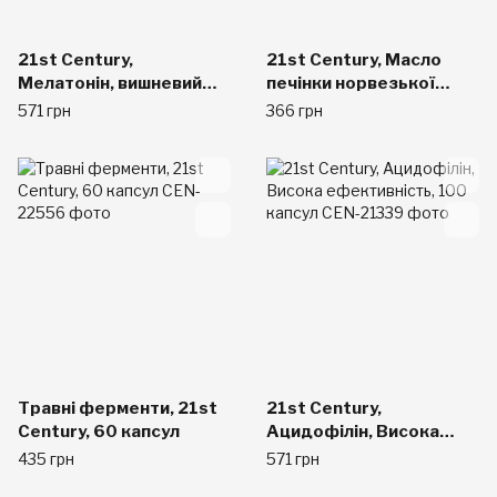
21st Century,
21st Century, Масло
Мелатонін, вишневий
печінки норвезької
смак, 10 мг, 120
тріски, 110
571 грн
366 грн
швидкорозчинних
желатинових капсул
таблеток
Травні ферменти, 21st
21st Century,
Century, 60 капсул
Ацидофілін, Висока
ефективність, 100
435 грн
571 грн
капсул