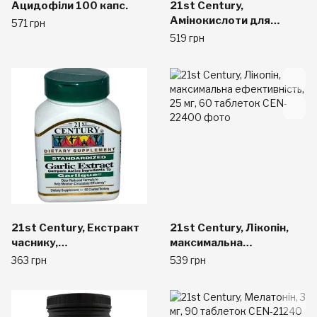
Ацидофіли 100 капс.
21st Century,
Амінокислоти для
571 грн
щоденного прийому,
519 грн
максимальна сила, 120
таблеток
21st Century, Екстракт
21st Century, Лікопін,
часнику,
максимальна
стандартизований 60
ефективність, 25 мг, 60
363 грн
539 грн
таблеток
таблеток