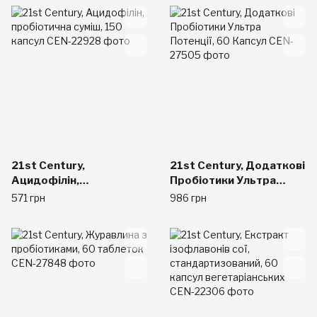
21st Century,
21st Century, Додаткові
Ацидофілін,
Пробіотики Ультра
пробіотична суміш, 150
Потенції, 60 Капсул
571 грн
986 грн
капсул