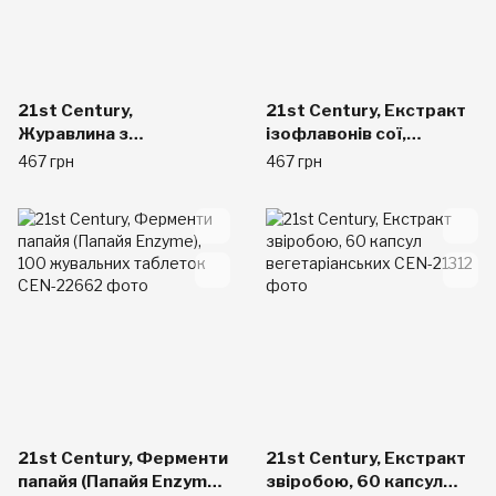
21st Century,
21st Century, Екстракт
Журавлина з
ізофлавонів сої,
пробіотиками, 60
стандартизований, 60
467 грн
467 грн
таблеток
капсул вегетаріанських
21st Century, Ферменти
21st Century, Екстракт
папайя (Папайя Enzyme),
звіробою, 60 капсул