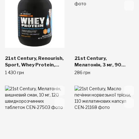
21st Century, Renourish,
21st Century,
Sport, Whey Protein,
Мелатонін, 3 мг, 90
Vanilla,32 oz (908 g)
таблеток
1 430 грн
286 грн