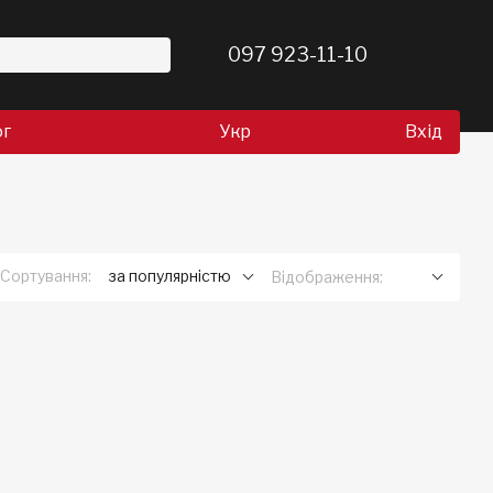
097 923-11-10
ог
Укр
Вхід
Сортування:
за популярністю
Відображення: