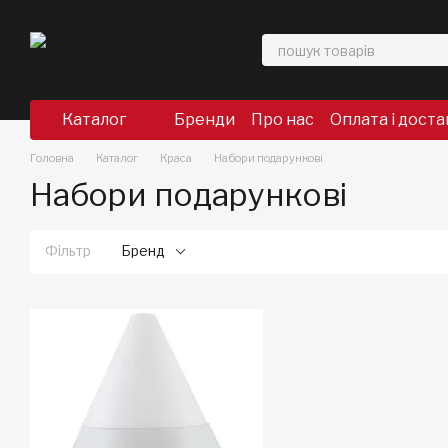
Перейти до основного контенту
Каталог
Бренди
Про нас
Оплата і доста
Головна
Каталог
Краса
Набори подарункові
Набори подарункові
Фільтр
Бренд