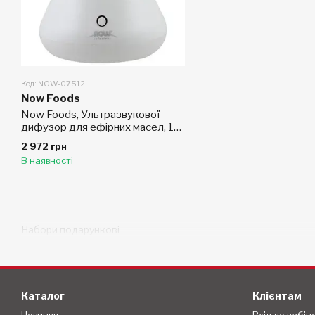
Код: NOW-07512
Now Foods
Now Foods, Ультразвукової
дифузор для ефірних масел, 1
дифузор
2 972 грн
В наявності
Набори подарункові
Каталог
Клієнтам
Новинки
Вхід до кабін