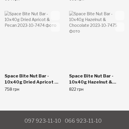
Space Bite Nut Bar -
Space Bite Nut Bar -
10x40g Dried Apricot &
10x40g Hazelnut &
Pecan
Chocolate
758 грн
822 грн
097 923-11-10
066 923-11-10