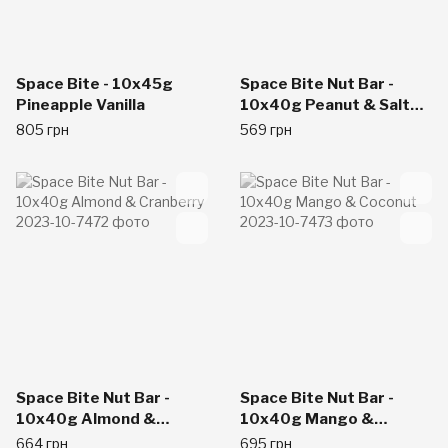
Space Bite - 10x45g
Space Bite Nut Bar -
Pineapple Vanilla
10x40g Peanut & Salted
Caramel
805 грн
569 грн
Space Bite Nut Bar -
Space Bite Nut Bar -
10x40g Almond &
10x40g Mango &
Cranberry
Coconut
664 грн
695 грн