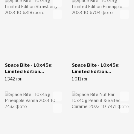
Space Bite - 10x45g
Space Bite - 10x45g
Limited Edition
Limited Edition
Strawberry
Pineapple
1 342 грн
1 011 грн