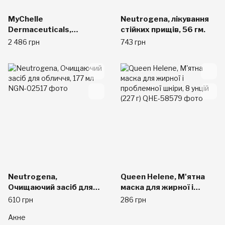
MyChelle
Neutrogena, лікування
Dermaceuticals,
стійких прищів, 56 гм.
Увлажняющие
2 486 грн
743 грн
средства,
Увлажняющий гель с
гиалуроновой кислотой,
Для жирной кожи/с
несовершенствами, 1
унция (30 мл)
Neutrogena,
Queen Helene, М'ятна
Очищаючий засіб для
маска для жирної і
обличчя, 177 мл
проблемної шкіри, 8
610 грн
286 грн
унцій (227 г)
Акне