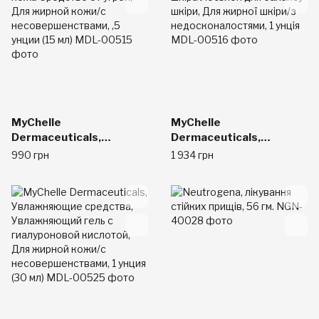
несовершенствами, 4.2
несовершенствами, 1.2
унции (124 мл)
унции (35 мл)
MyChelle
MyChelle
Dermaceuticals,
Dermaceuticals,
Сыворотки & масла,
Зволожуючі засоби,
990 грн
1 934 грн
Чистая кожа Средство
Чиста шкіра Лосьйон
от угрей, Для жирной
для балансу шкіри, Для
кожи/с
жирної шкіри/з
несовершенствами, ,5
недосконалостями, 1
унции (15 мл)
унція