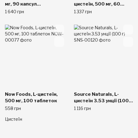
мг, 90 капсул
цистеїн, 500 мг, 60
вегетаріанських
капсул у рослинній
1 640 грн
1 337 грн
оболонці
Now Foods, L-цистеїн,
Source Naturals, L-
500 мг, 100 таблеток
цистеїн 3.53 унції (100
г)
558 грн
1 116 грн
Цистеїн