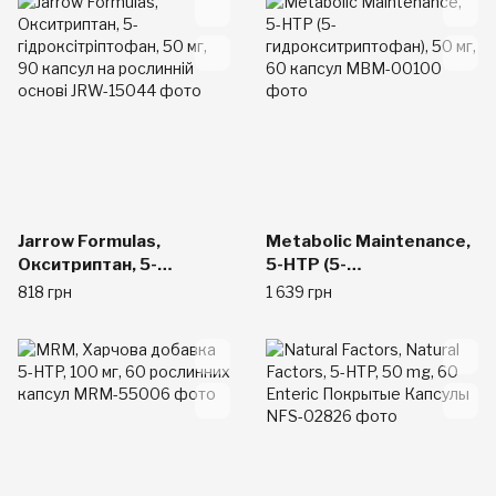
рідким наповненням
Jarrow Formulas,
Metabolic Maintenance,
Окситриптан, 5-
5-HTP (5-
гідроксітріптофан, 50
гидрокситриптофан),
818 грн
1 639 грн
мг, 90 капсул на
50 мг, 60 капсул
рослинній основі