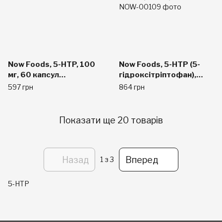
Now Foods, 5-HTP, 100
Now Foods, 5-HTP (5-
мг, 60 капсул
гідроксітріптофан),
вегетаріанських
жувальні таблетки з
597 грн
864 грн
натуральним
цитрусовим смаком,
100 мг, 90 шт.
Показати ще 20 товарів
Назад
Вперед
1
з 3
5-HTP