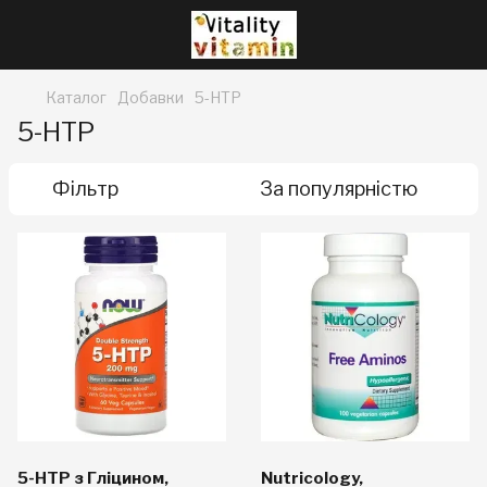
Каталог
Добавки
5-HTP
5-HTP
Фільтр
За популярністю
5-HTP з Гліцином,
Nutricology,