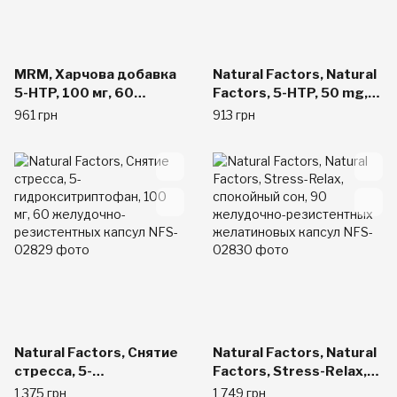
MRM, Харчова добавка
Natural Factors, Natural
5-HTP, 100 мг, 60
Factors, 5-HTP, 50 mg,
рослинних капсул
60 Enteric Покрытые
961 грн
913 грн
Капсулы
Natural Factors, Снятие
Natural Factors, Natural
стресса, 5-
Factors, Stress-Relax,
гидрокситриптофан,
спокойный сон, 90
1 375 грн
1 749 грн