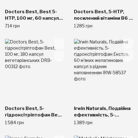
Doctors Best, Best 5-
Doctors Best, 5-HTP,
HTP, 100 мг, 60 капсул
посилений вітаміни B6 и
вегетаріанських
C, 120 рослинних капсул
714 грн
1 285 грн
Doctors Best, 5-
Irwin Naturals, Подвійна
гідроксітріптофан Best,
ефективність, 5-
100 мг, 180 капсул
гідроксітріптофан
1 584 грн
1 389 грн
вегетаріанських
Екстра, 60 м'яких
желатинових капсул з