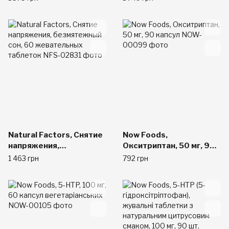
100 мг, 60 желудочно-
желудочно-
резистентных капсул
резистентных
желатиновых капсул
Natural Factors, Снятие
Now Foods,
напряжения,
Окситриптан, 50 мг, 90
безмятежный сон, 60
капсул
1 463 грн
792 грн
жевательных таблеток