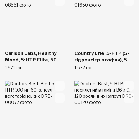
Carlson Labs, Healthy
Country Life, 5-HTP (5-
Mood, 5•HTP Elite, 50 мг,
гідроксітріптофан), 50
120 таблеток смачних
мг, 50 капсул веганских
1 571 грн
1 532 грн