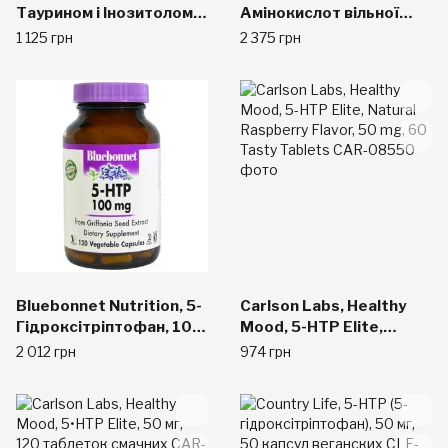
Таурином і Інозитолом
Амінокислот вільної
200 мг, 60 капс.
форми, 100 капсул
1 125 грн
2 375 грн
Bluebonnet Nutrition, 5-
Carlson Labs, Healthy
Гідроксітріптофан, 100
Mood, 5-HTP Elite,
мг, 120 капсул
Natural Raspberry
2 012 грн
974 грн
вегетаріанських
Flavor, 50 mg, 60 Tasty
Tablets