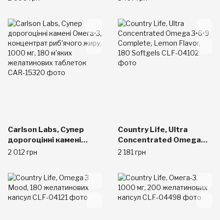
500 mg, 180 Softgels
желатинових капсул +
30 капсул у подарунок
Carlson Labs, Супер
Country Life, Ultra
дорогоцінні камені
Concentrated Omega
Омега•3, концентрат
3•6•9 Complete, Lemon
2 012 грн
2 181 грн
риб'ячого жиру, 1000
Flavor, 180 Softgels
мг, 180 м'яких
желатинових таблеток