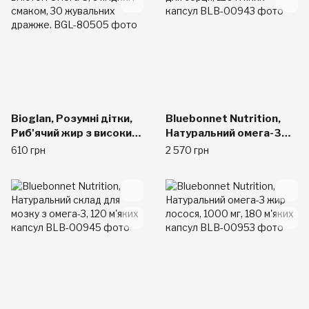
Bioglan, Розумні дітки,
Bluebonnet Nutrition,
Риб'ячий жир з високим
Натуральний омега-3
вмістом Омега-3, з
склад для серця, 120
610 грн
2 570 грн
ягідним смаком, 30
м'яких капсул
жувальних дражже.