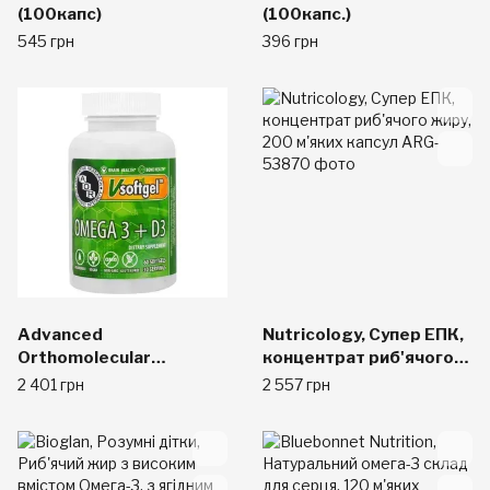
(100капс)
(100капс.)
545 грн
396 грн
Advanced
Nutricology, Супер ЕПК,
Orthomolecular
концентрат риб'ячого
Research AOR, Omega 3
жиру, 200 м'яких капсул
2 401 грн
2 557 грн
+ D3, 60 Softgels