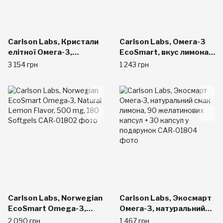
Carlson Labs, Кристали
Carlson Labs, Омега-3
елітної Омега-3,
EcoSmart, вкус лимона,
природних лимонний
500 мг, 90 мягких
3 154 грн
1 243 грн
аромат, 1250 мг, 180
желатиновых капсул
м'яких желатинових
капсул
Carlson Labs, Norwegian
Carlson Labs, Экосмарт
EcoSmart Omega-3,
Омега-3, натуральний
Natural Lemon Flavor,
смак лимона, 90
2 090 грн
1 467 грн