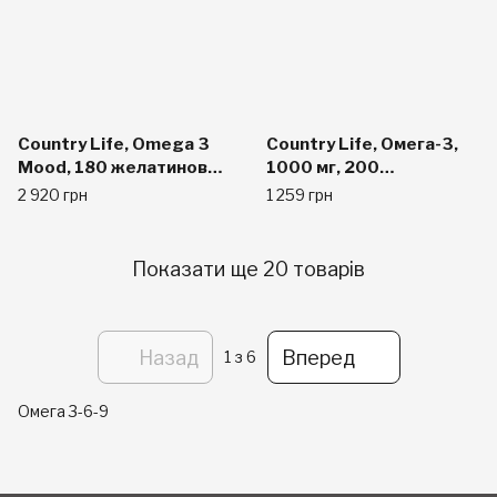
Country Life, Omega 3
Country Life, Омега-3,
Mood, 180 желатинових
1000 мг, 200
капсул
желатинових капсул
2 920 грн
1 259 грн
Показати ще 20 товарів
Назад
Вперед
1
з 6
Омега 3-6-9