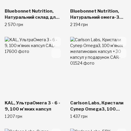
Bluebonnet Nutrition,
Bluebonnet Nutrition,
Натуральний склад для
Натуральний омега-3
мозку з омега-3, 120
жир лосося, 1000 мг,
2 570 грн
2 194 грн
м'яких капсул
180 м'яких капсул
KAL, УльтраОмега 3 - 6 -
Carlson Labs, Кристали
9, 100 м'яких капсул
Супер Omega3, 100
м'яких желатинових
1 207 грн
1 437 грн
капсул + 30 капсул у
подарунок