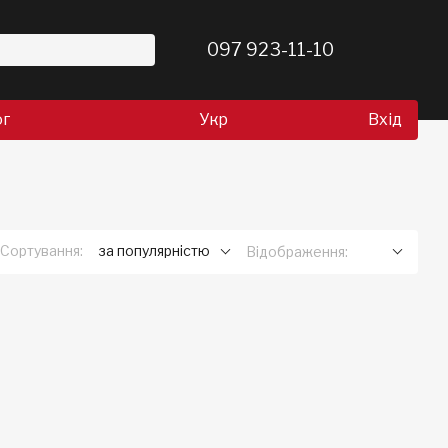
097 923-11-10
ог
Укр
Вхід
Сортування:
за популярністю
Відображення: