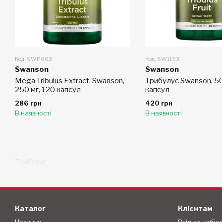
Код: SWP003
Код: SW1153
Swanson
Swanson
Mega Tribulus Extract, Swanson,
Трибулус Swanson, 50
250 мг, 120 капсул
капсул
286 грн
420 грн
В наявності
В наявності
Трибулус
Каталог
Клієнтам
Новинки
Вхід до кабін