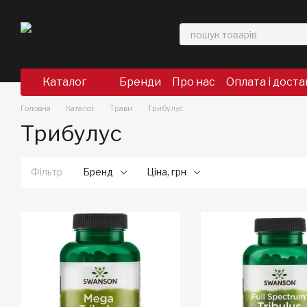
Перейти до основного контенту
Каталог
Бренди
Про нас
Оплата і доста
Головна
Каталог
Трави
Трибулус
Трибулус
Фільтр
Бренд
Ціна, грн