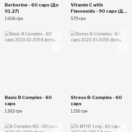
Berberine - 60 caps (До
Vitamin C with
01.27)
Flavonoids - 90 caps (До
12.26)
1 606 грн
579 грн
Basic B Complex - 60
Stress B-Complex - 60
caps
caps
1 262 грн
1 216 грн