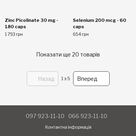
Zinc Picolinate 30 mg -
Selenium 200 mcg - 60
180 caps
caps
1 793 грн
654 грн
Показати ще 20 товарів
Назад
Вперед
1
з 5
097 923-11-10
066 923-11-10
Контактна інформація