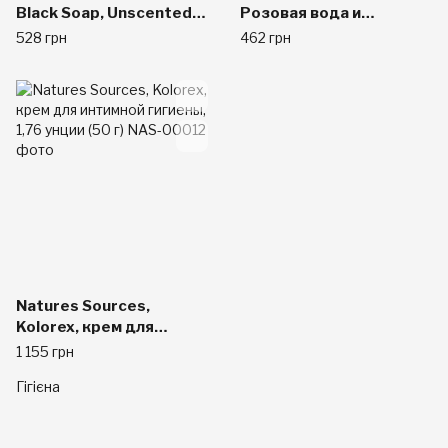
Black Soap, Unscented,
Розовая вода и
8.0 fl oz (235 ml)
глицерин, Спрей, 8
528 грн
462 грн
жидких унции (240 мл)
Natures Sources,
Kolorex, крем для
интимной гигиены, 1,76
1 155 грн
унции (50 г)
Гігієна