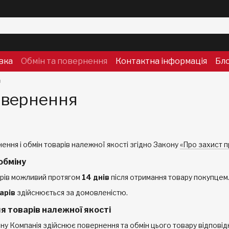
вка
Обмін та повернення
Контактна інформація
Бл
я
овернення
ення і обмін товарів належної якості згідно Закону
«Про захист п
обміну
арів можливий протягом
14 днів
після отримання товару покупцем
арів
здійснюється за домовленістю.
я товарів належної якості
ну Компанія здійснює повернення та обмін цього товару відпові