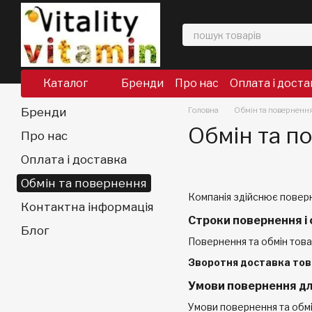
Перейти до основного контенту
Каталог
Бренди
Про нас
Оплата і доста
Бренди
Головна
Обмін та поверненн
Обмін та п
Про нас
Оплата і доставка
Обмін та повернення
Компанія здійснює поверн
Контактна інформація
Строки повернення і 
Блог
Повернення та обмін тов
Зворотня доставка тов
Умови повернення дл
Умови повернення та обмі