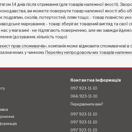
гом 14 днів після отримання (для товарів належної якості). Зво
онодавства, ви можете повернути товар належної якості або обмін
 подряпин, сколів, потертостей, плям тощо; - товар повністю у
аводське маркування; - товар зберігає товарний вигляд та свої с
у нас у магазині - не підлягають поверненню, але ми завжди йдем
лення (дозування, кількість тощо)
ахист прав споживачів»
, компанія може відмовити споживачеві в о
, зазначених у чинному
Переліку непродовольчих товарів належної
Контактна інформація
ету
097 923-11-10
066 923-11-10
Передзвонити вам?
авка
097 923-11-10
ернення
097 923-11-10
формація
097 923-11-10