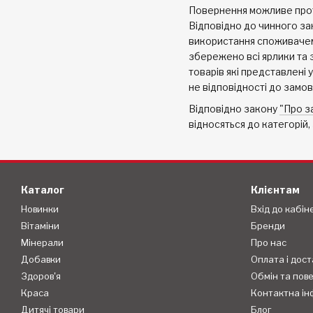
Повернення можливе протя
Відповідно до чинного зак
використання споживачем:
збережено всі ярлики та з
товарів які представлені 
не відповідності до замов
Відповідно закону
"Про з
відносяться до категорій
Каталог
Клієнтам
Новинки
Вхід до кабін
Вітаміни
Бренди
Мінерали
Про нас
Добавки
Оплата і дост
Здоров'я
Обмін та пов
Краса
Контактна ін
Дитячі товари
Блог