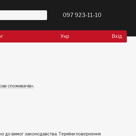
097 923-11-10
ог
Укр
Вхід
рав споживачів»
.
.
дно до вимог законодавства. Терміни повернення