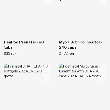
PeaPod Prenatal - 60
Myo + D-Chiro Inositol -
tabs
240 caps
939 грн
2 472 грн