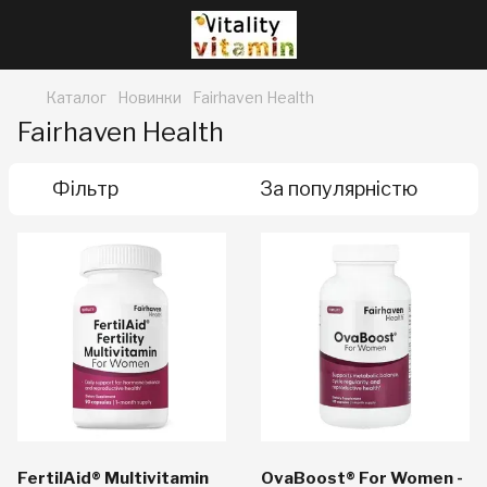
Каталог
Новинки
Fairhaven Health
Fairhaven Health
Фільтр
За популярністю
FertilAid® Multivitamin
OvaBoost® For Women -