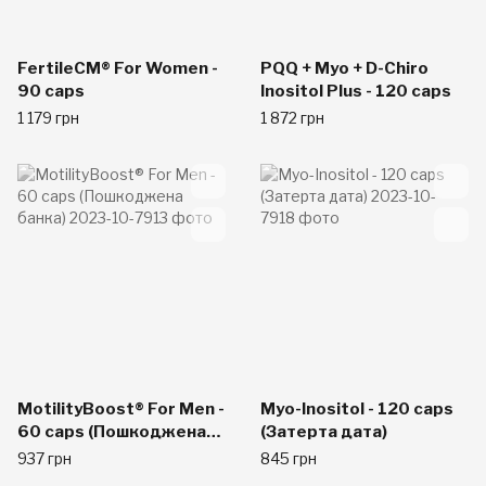
FertileCM® For Women -
PQQ + Myo + D-Chiro
90 caps
Inositol Plus - 120 caps
1 179 грн
1 872 грн
MotilityBoost® For Men -
Myo-Inositol - 120 caps
60 caps (Пошкоджена
(Затерта дата)
банка)
937 грн
845 грн