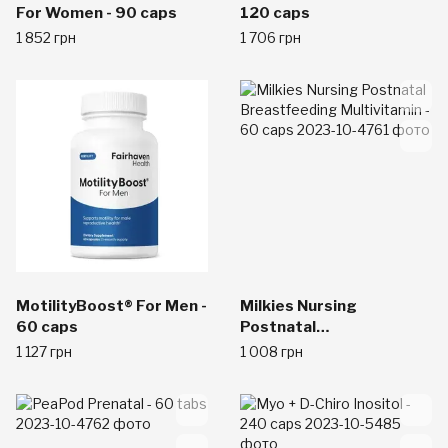
For Women - 90 caps
120 caps
1 852 грн
1 706 грн
MotilityBoost® For Men -
Milkies Nursing
60 caps
Postnatal
Breastfeeding
1 127 грн
1 008 грн
Multivitamin - 60 caps