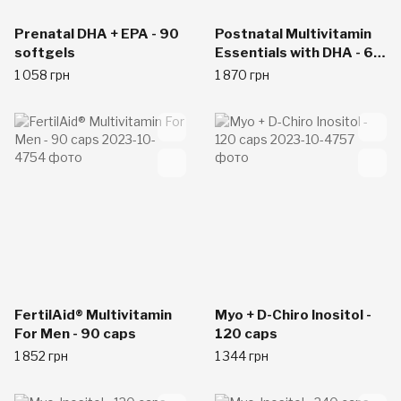
Prenatal DHA + EPA - 90
Postnatal Multivitamin
softgels
Essentials with DHA - 60
caps
1 058 грн
1 870 грн
FertilAid® Multivitamin
Myo + D-Chiro Inositol -
For Men - 90 caps
120 caps
1 852 грн
1 344 грн