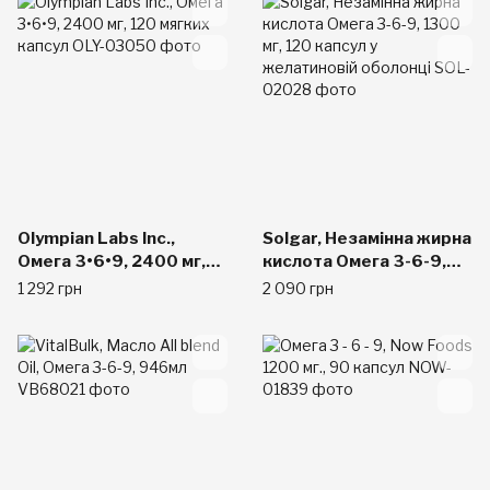
Olympian Labs Inc.,
Solgar, Незамінна жирна
Омега 3•6•9, 2400 мг,
кислота Омега 3-6-9,
120 мягких капсул
1300 мг, 120 капсул у
1 292 грн
2 090 грн
желатиновій оболонці