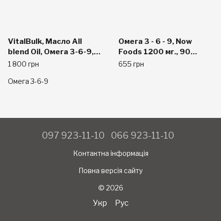
VitalBulk, Масло All
Омега 3 - 6 - 9, Now
blend Oil, Омега 3-6-9,
Foods 1200 мг., 90
946мл
капсул
1 800 грн
655 грн
Омега 3-6-9
097 923-11-10
066 923-11-10
Контактна інформація
Повна версія сайту
© 2026
Укр
Рус