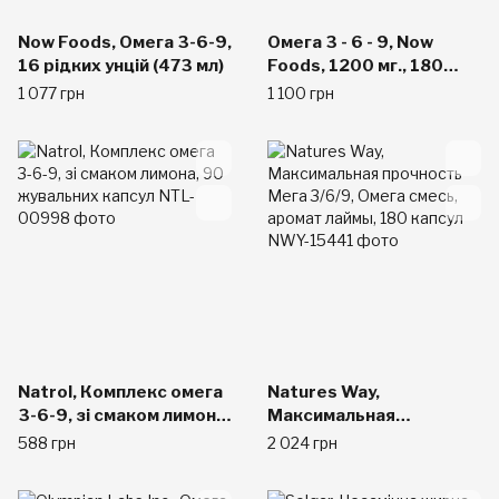
Now Foods, Омега 3-6-9,
Омега 3 - 6 - 9, Now
16 рідких унцій (473 мл)
Foods, 1200 мг., 180
капсул
1 077 грн
1 100 грн
Natrol, Комплекс омега
Natures Way,
3-6-9, зі смаком лимона,
Максимальная
90 жувальних капсул
прочность Мега 3/6/9,
588 грн
2 024 грн
Омега смесь, аромат
лаймы, 180 капсул