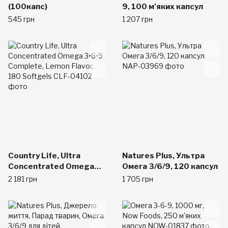
(100капс)
9, 100 м'яких капсул
545 грн
1 207 грн
Country Life, Ultra
Natures Plus, Ультра
Concentrated Omega
Омега 3/6/9, 120 капсул
3•6•9 Complete, Lemon
2 181 грн
1 705 грн
Flavor, 180 Softgels