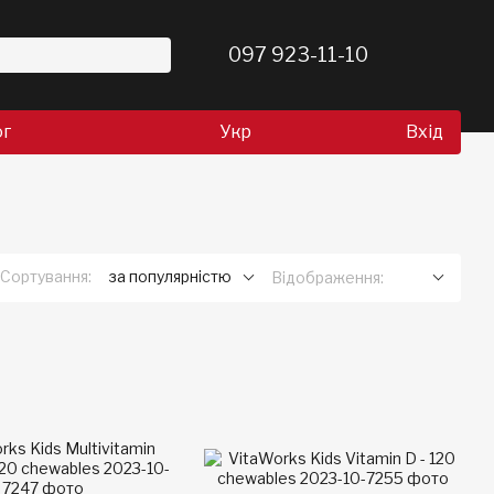
097 923-11-10
ог
Укр
Вхід
Сортування:
за популярністю
Відображення: