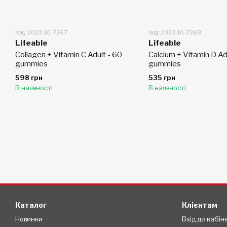
Код: 2023-10-7267
Код: 2023-10-7268
Lifeable
Lifeable
Collagen + Vitamin C Adult - 60
Calcium + Vitamin D Ad
gummies
gummies
598 грн
535 грн
В наявності
В наявності
Каталог
Клієнтам
Новинки
Вхід до кабін