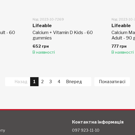
Код: 2023-10-7269
Код: 2023-10
Lifeable
Lifeable
ult - 60
Calcium + Vitamin D Kids - 60
Calcium Ma
gummies
Adult - 90
652 грн
777 грн
В наявності
В наявності
Назад
1
2
3
4
Вперед
Показати всі
Контактна інформація
ету
097 923-11-10