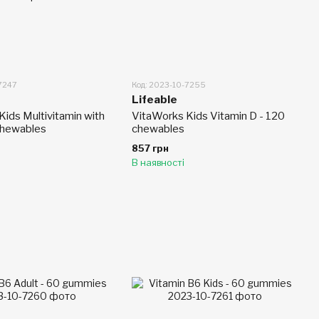
-7247
Код: 2023-10-7255
Lifeable
ids Multivitamin with
VitaWorks Kids Vitamin D - 120
 chewables
chewables
857 грн
В наявності