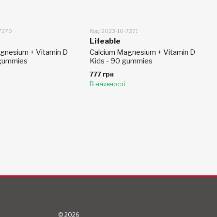
-7270
Код: 2023-10-7271
Lifeable
gnesium + Vitamin D
Calcium Magnesium + Vitamin D
 gummies
Kids - 90 gummies
777 грн
В наявності
© 2026