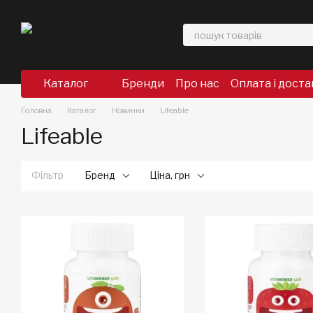
Перейти до основного контенту
Каталог
Бренди
Про нас
Оплата і доста
Головна
Каталог
Новинки
Lifeable
Lifeable
Фільтр
Бренд
Ціна, грн