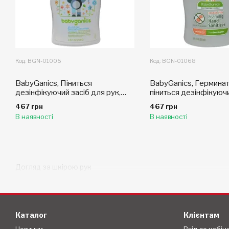
Код: BGN-01005
Код: BGN-01068
BabyGanics, Піниться
BabyGanics, Герминат
дезінфікуючий засіб для рук,
піниться дезінфікуючи
без спирту та ароматизаторів,
для рук з ароматом м
467 грн
467 грн
8,45 рідких унцій (250 мл)
без спирту, 8,45 рідки
В наявності
В наявності
(250 мл)
Догляд за шкірою рук
Каталог
Клієнтам
Новинки
Вхід до кабін