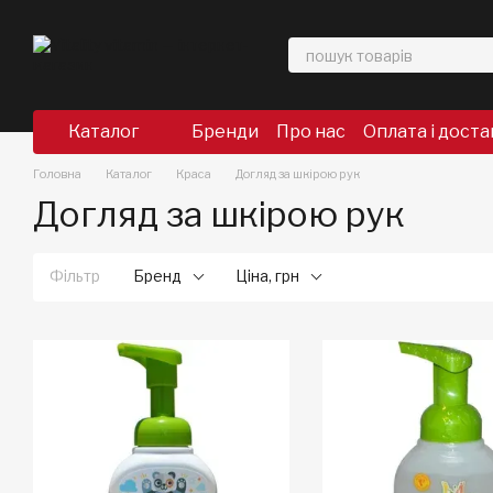
Перейти до основного контенту
Каталог
Бренди
Про нас
Оплата і доста
Головна
Каталог
Краса
Догляд за шкірою рук
Догляд за шкірою рук
Фільтр
Бренд
Ціна, грн