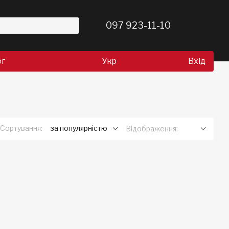
097 923-11-10
ог
Укр
Вхід
Сортування:
за популярністю
Відображення: