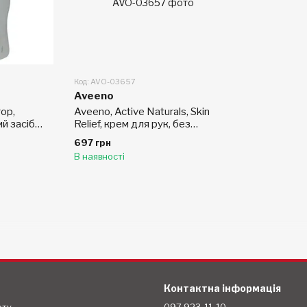
Код: AVO-03657
Aveeno
ор,
Aveeno, Active Naturals, Skin
й засіб
Relief, крем для рук, без
андарина,
ароматизаторів, 3.5 унції (100 г)
697 грн
х унцій
В наявності
Контактна інформація
ету
097 923-11-10