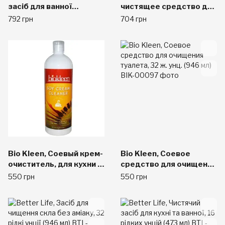
засіб для ванної
чистящее средство для
кімнати, цитрусова
ванны 32 жидких унции
792 грн
704 грн
цедра, 27,1 рідкої унції
(946 мл)
(800 мл)
Bio Kleen, Соевый крем-
Bio Kleen, Соевое
очиститель, для кухни и
средство для очищения
ванной, 32 жидк. унц.
туалета, 32 ж. унц. (946
550 грн
550 грн
(946 мл)
мл)