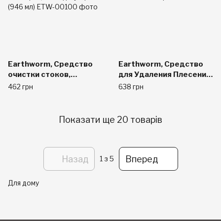
Earthworm, Средство
Earthworm, Средство
очистки стоков,
для Удаления Плесени и
безопасное для семьи,
Ржавчины, Без Отдушек
462 грн
638 грн
свежий аромат
22 жидких унции (650
цитрусовых и шалфея,
мл)
32 жидк. унц. (946 мл)
Показати ще 20 товарів
Назад
Вперед
1
з 5
Для дому