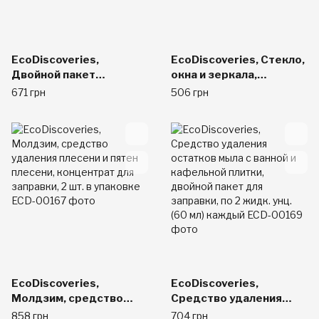
EcoDiscoveries,
EcoDiscoveries, Стекло,
Двойной пакет
окна и зеркала,
пополнения, средство
перезавправка
671 грн
506 грн
для чистки ванной
концентрата, 2 пакета
комнаты, раковина и
по 2 унции каждый
туалетный столик, по 2
жидк. унц. (60 мл)
каждый
EcoDiscoveries,
EcoDiscoveries,
Молдзим, средство
Средство удаления
удаления плесени и
остатков мыла с ванной
858 грн
704 грн