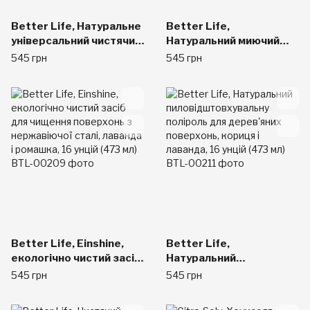
Better Life, Натуральне
Better Life,
універсальний чистячий
Натуральний миючий
засіб, шавлія мускатний і
засіб для прибирання за
545 грн
545 грн
цитрус, 32 рідкі унції
дітьми, лаванда і
(946 мл)
ромашка, 16 унцій (473
мл)
Better Life, Einshine,
Better Life,
екологічно чистий засіб
Натуральний
для чищення поверхонь
пиловідштовхувальну
545 грн
545 грн
з нержавіючої сталі,
поліроль для
лаванда і ромашка, 16
дерев'яних поверхонь,