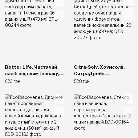
унцій (473 мл)
кориця і лаванда, 16
унцій (473 мл)
Better Life, Чистячий
Citra-Solv, Хоумсолв,
засіб від плям і запаху,
СитраДрейн,
евкаліпт і лемонграс, 16
естественное
623 грн
528 грн
рідких унцій (473 мл)
средство очистки для
удаления ферментов,
валенсийский апельсин,
22 жидк. унц. (650 мл)