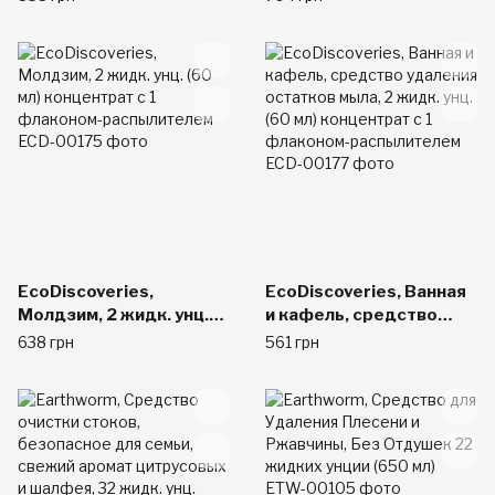
пятен плесени,
и кафельной плитки,
концентрат для
двойной пакет для
заправки, 2 шт. в
заправки, по 2 жидк.
упаковке
унц. (60 мл) каждый
EcoDiscoveries,
EcoDiscoveries, Ванная
Молдзим, 2 жидк. унц.
и кафель, средство
(60 мл) концентрат с 1
удаления остатков
638 грн
561 грн
флаконом-
мыла, 2 жидк. унц. (60
распылителем
мл) концентрат с 1
флаконом-
распылителем