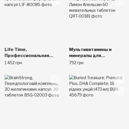
Life Time,
Мультивитамины и
Профессиональная
минералы для
пренатальная формула,
беременных T-RQ, Adult
1 452 грн
792 грн
180 капсул
Gummy Вишня Лимон
Апельсин 60
жевательных таблеток