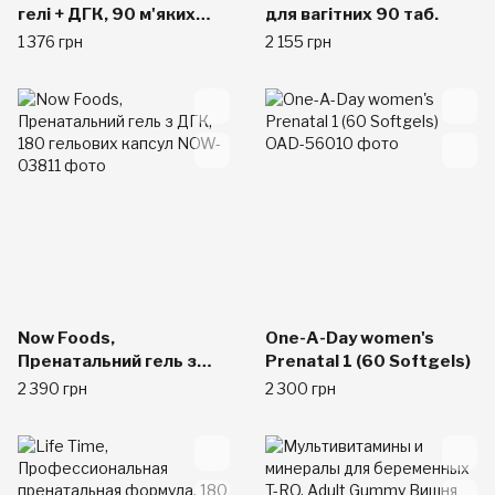
гелі + ДГК, 90 м'яких
для вагітних 90 таб.
капсул
1 376 грн
2 155 грн
Now Foods,
One-A-Day women's
Пренатальний гель з
Prenatal 1 (60 Softgels)
ДГК, 180 гельових
2 390 грн
2 300 грн
капсул