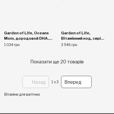
Garden of Life, Oceans
Garden of Life,
Mom, дородовой DHA,
Вітамінний код, сирі
со вкусом клубники, 30
вітаміни для вагітних,
1 034 грн
3 946 грн
мягких капсул
180 капсул
вегетаріанських
Показати ще 20 товарів
Назад
Вперед
1
з 3
Вітаміни для вагітних