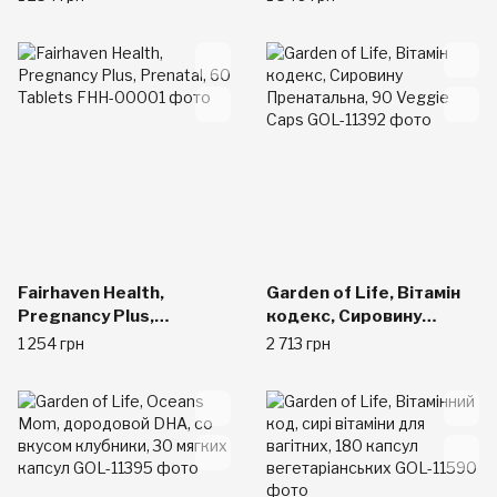
мультивитамины с
коэнзимами, 30
вегетарианских капсул
Fairhaven Health,
Garden of Life, Вітамін
Pregnancy Plus,
кодекс, Сировину
Prenatal, 60 Tablets
Пренатальна, 90 Veggie
1 254 грн
2 713 грн
Caps