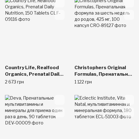
Country Life, Realfood
Christophers Original
Organics, Prenatal Daily
Formulas, Пренатальная
Nutrition, 150 Tablets
формула за шесть
2 673 грн
1 122 грн
недель до родов, 425
мг, 100 капсул