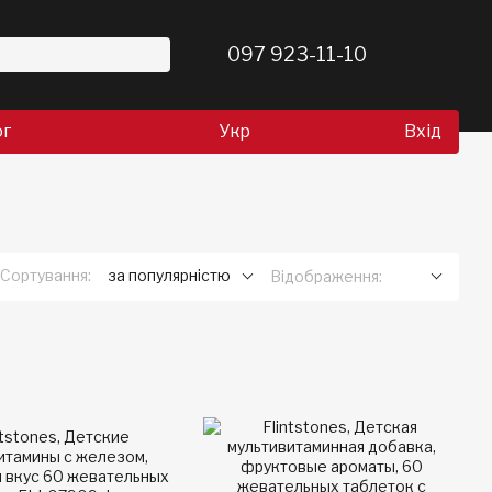
097 923-11-10
ог
Укр
Вхід
Сортування:
за популярністю
Відображення: