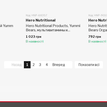
Код: HNP-68357
Код: HNP-901
Hero Nutritional
Hero Nutri
тей Yumm
Hero Nutritional Products, Yummi
Hero Nutri
Bears, мультивитамины и
Bears Orga
минералы, без сахара
45 шт.
1 023 грн
792 грн
В наявності
В наявності
Назад
1
2
3
4
Вперед
Показати всі