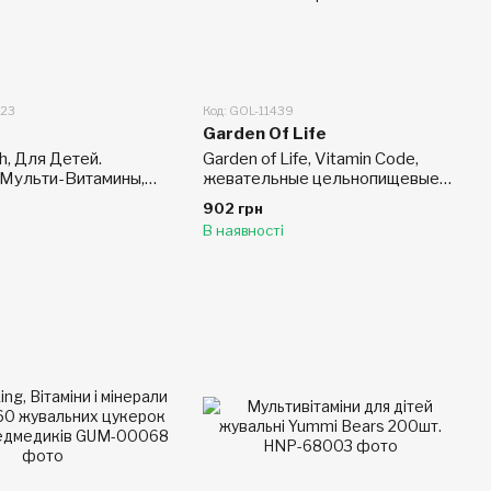
023
Код: GOL-11439
Garden Of Life
h, Для Детей.
Garden of Life, Vitamin Code,
Мульти-Витамины,
жевательные цельнопищевые
 Вкус, 16 жидких
мультивитамины для детей, 30
902 грн
 мл)
жевательных мишек
В наявності