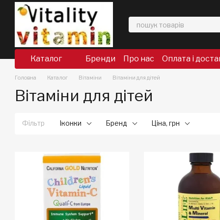
Перейти до основного контенту
Каталог
Бренди
Про нас
Оплата і доста
Головна
Каталог
Вітаміни
Вітаміни для дітей
Вітаміни для дітей
Фільтр
Іконки
Бренд
Ціна, грн