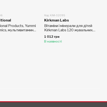
06
Код: KIM-02095
tional
Kirkman Labs
tional Products, Yummi
Вітаміни і мінерали для дітей
nics, мультивитамины,
Kirkman Labs 120 жувальних
таблеток
1 012 грн
В наявності