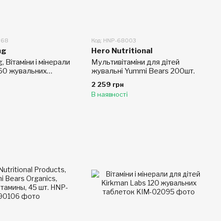
068
Код: HNP-68003
ng
Hero Nutritional
, Вітаміни і мінерали
Мультивітаміни для дітей
 60 жувальних
жувальні Yummi Bears 200шт.
вигляді ведмедиків
2 259 грн
В наявності