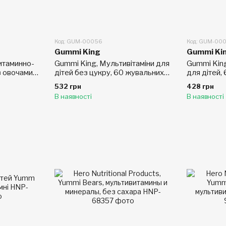
Код: GUM-00056
Код: GUM-00
Gummi King
Gummi Ki
итаминно-
Gummi King, Мультивітаміни для
Gummi King
з овочами,
дітей без цукру, 60 жувальних
для дітей,
, для
таблеток
цукерок у 
532 грн
428 грн
В наявності
В наявності