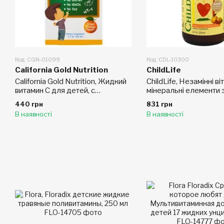
Код: CGN-01099
Код: CDL-10300
California Gold Nutrition
ChildLife
California Gold Nutrition, Жидкий
ChildLife, Незамінні віт
витамин C для детей, с
мінеральні елементи 
апельсиновым вкусом, 4 жидких
апельсина/манго
440 грн
831 грн
унции (118 мл)
В наявності
В наявності