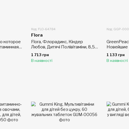
Код: FLO-64784
Код: GGP-00
Flora
во которое
Flora, Флорадикс, Кіндер
GreenPeac
таминная
Любов, Дитячі Полівітаміни, 8,5
Новейшие 
7 жидких
рідких унцій (250 мл)
Фруктовый
1 713 грн
1 133 грн
унций (473
В наявності
В наявності