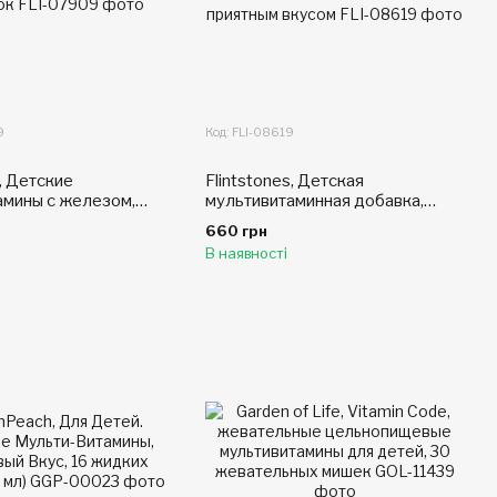
9
Код: FLI-08619
s, Детские
Flintstones, Детская
амины с железом,
мультивитаминная добавка,
 вкус 60
фруктовые ароматы, 60
660 грн
ых таблеток
жевательных таблеток с
В наявності
приятным вкусом