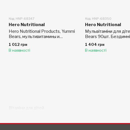
Код: HNP-68347
Код: HNP-68350
Hero Nutritional
Hero Nutritional
Hero Nutritional Products, Yummi
Мульвітаміни для ді
Bears, мультивитамины и
Bears 90шт. Бездимні
минералы растительного
1 012 грн
1 404 грн
происхождения
В наявності
В наявності
Вітаміни для дітей