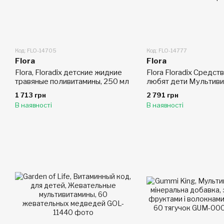
Код: FLO-14705
Код: FLO-14777
Flora
Flora
Flora, Floradix детские жидкие
Flora Floradix Средст
травяные поливитамины, 250 мл
любят дети Мультиви
добавка для детей 1
1 713 грн
2 791 грн
унций (500 мл)
В наявності
В наявності