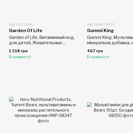
Код: GOL-11440
Код: GUM-00050
Garden Of Life
Gummi King
Garden of Life, Витаминный код,
Gummi King, Мультив
для детей, Жевательные
мінеральна добавка, 
мультивитамины, 60
фруктами і волокнами
1 518 грн
467 грн
жевательных медведей
дітей, 60 тягучок
В наявності
В наявності