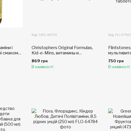
Код: CRO-44701
Код: FLI-0790
аміни і
Christophers Original Formulas,
Flintstone
зі смаком
Kid-e-Mins, витамины и
мультивит
минералы, 2 жидкий унции
фруктовый
869 грн
750 грн
жевательн
В наявності
В наявності