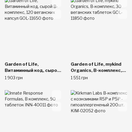
Garden of Life,
Garden of Life, mykind
Витаминный код, сырой
Organics, B-комплекс,
B-комплекс, 120
30 веганских таблеток
1 903 грн
1 551 грн
веганских капсул