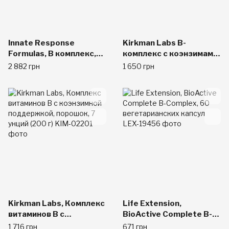
Innate Response
Kirkman Labs B-
Formulas, В комплекс,
комплекс с коэнзимами
90 таблеток
R5P и P5P -
2 882 грн
1 650 грн
гипоаллергененый
200шт.
Kirkman Labs, Комплекс
Life Extension,
витаминов B с
BioActive Complete B-
коэнзимной
Complex, 60
1 716 грн
671 грн