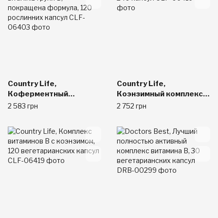
Country Life,
Country Life,
Коферментный
Коэнзимный комплекс
комплекс вітамінів
вітамінів групи B, 240
2 583 грн
2 752 грн
групи B, покращена
капсул
формула, 120
рослинних капсул