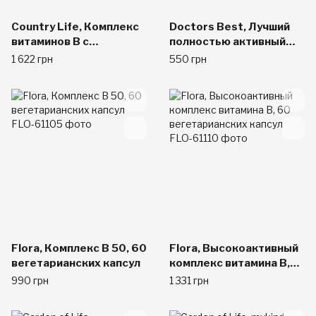
Country Life, Комплекс
Doctors Best, Лучший
витаминов В с
полностью активный
коэнзимом, 120
комплекс витамина B,
1 622 грн
550 грн
вегетарианских капсул
30 вегетарианских
капсул
Flora, Комплекс B 50, 60
Flora, Высокоактивный
вегетарианских капсул
комплекс витамина B,
60 вегетарианских
990 грн
1 331 грн
капсул