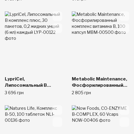
поддержкой, порошок,
вегетарианских капсул
7 унций (200 г)
LypriCel,
Metabolic Maintenance,
Липосомальный В
Фосфорилированный
комплекс плюс, 30
комплекс витамина B,
3 696 грн
2 805 грн
пакетов, 0,2 жидких
100 капсул
унций (6 мл) каждый