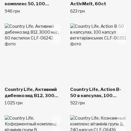
комплекс 50, 100
ActivMelt, 60ct
капсул в растительной
946 грн
623 грн
оболочке
Country Life, Активний
Country Life, Action B-
дибенкозид B12, 3000
50 в капсулах, 100
мкг, 60 пастилок
капсул вегетаріанських
1 025 грн
922 грн