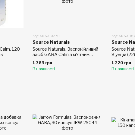
Код: SNS-00270
Код: SNS-016
Source Naturals
Source Na
 Calm, 120
Source Naturals, Заспокійливий
Source Nat
ок
засіб GABA Calm з м'ятним
8 унцій (22
смаком, 120 пастилок
1 363 грн
1 220 грн
В наявності
В наявності