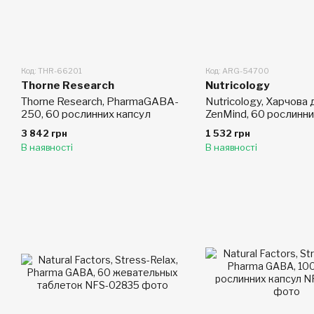
Код: THR-66201
Код: ARG-54700
Thorne Research
Nutricology
Thorne Research, PharmaGABA-
Nutricology, Харчова
250, 60 рослинних капсул
ZenMind, 60 рослинни
3 842 грн
1 532 грн
В наявності
В наявності