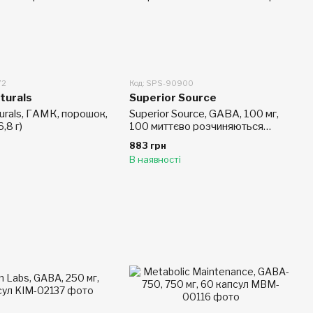
72
Код: SPS-90900
turals
Superior Source
urals, ГАМК, порошок,
Superior Source, GABA, 100 мг,
6,8 г)
100 миттєво розчиняються
микротаблеток
883 грн
В наявності