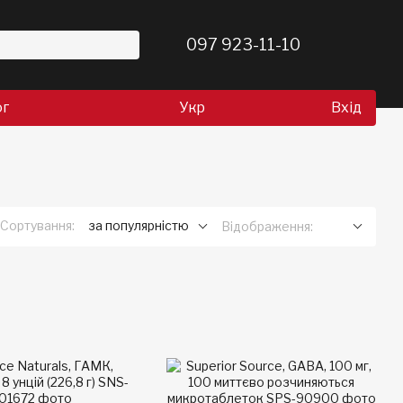
097 923-11-10
ог
Укр
Вхід
Сортування:
за популярністю
Відображення: