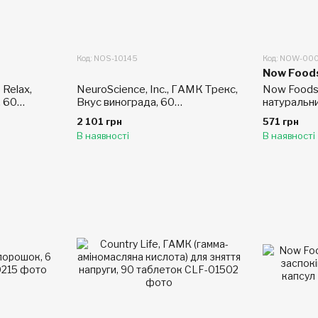
Код: NOS-10145
Код: NOW-00
Now Food
 Relax,
NeuroScience, Inc., ГАМК Трекс,
Now Foods
, 60
Вкус винограда, 60
натуральн
жевательных таблеток
смаком, 9
2 101 грн
571 грн
В наявності
В наявності