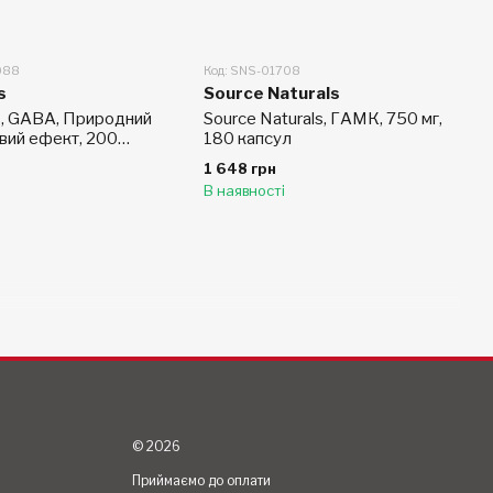
088
Код: SNS-01708
s
Source Naturals
, GABA, Природний
Source Naturals, ГАМК, 750 мг,
вий ефект, 200
180 капсул
1 648 грн
В наявності
© 2026
Приймаємо до оплати