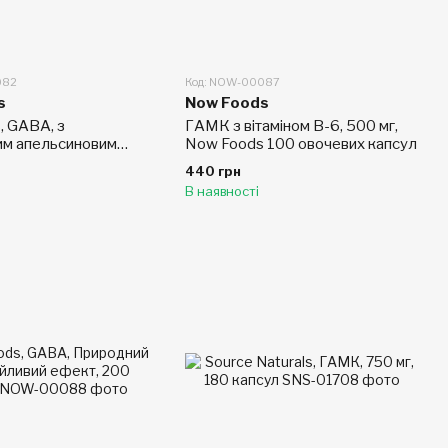
082
Код: NOW-00087
s
Now Foods
, GABA, з
ГАМК з вітаміном B-6, 500 мг,
им апельсиновим
Now Foods 100 овочевих капсул
0 жувальних таблеток
440 грн
В наявності