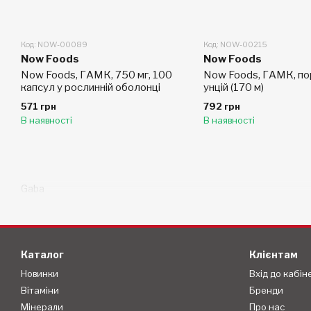
Код: NOW-00089
Код: NOW-00215
Now Foods
Now Foods
Now Foods, ГАМК, 750 мг, 100
Now Foods, ГАМК, по
капсул у рослинній оболонці
унцій (170 м)
571 грн
792 грн
В наявності
В наявності
Gaba
Каталог
Клієнтам
Новинки
Вхід до кабін
Вітаміни
Бренди
Мінерали
Про нас