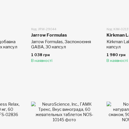
Код: JRW-29044
Код: KIM-0213
Jarrow Formulas
Kirkman 
 добавка
Jarrow Formulas, Заспокоєння
Kirkman La
х капсул
GABA, 30 капсул
капсул
1 038 грн
1 980 грн
В наявності
В наявності