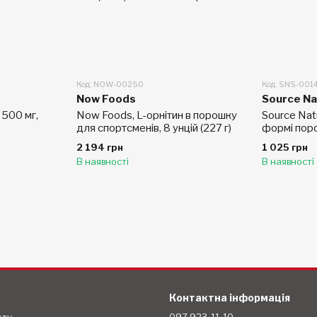
Код: NOW-00250
Код: SNS-001
Now Foods
Source Na
 500 мг,
Now Foods, L-орнітин в порошку
Source Natu
для спортсменів, 8 унцій (227 г)
формі порош
2 194 грн
1 025 грн
В наявності
В наявності
Контактна інформація
ету
097 923-11-10