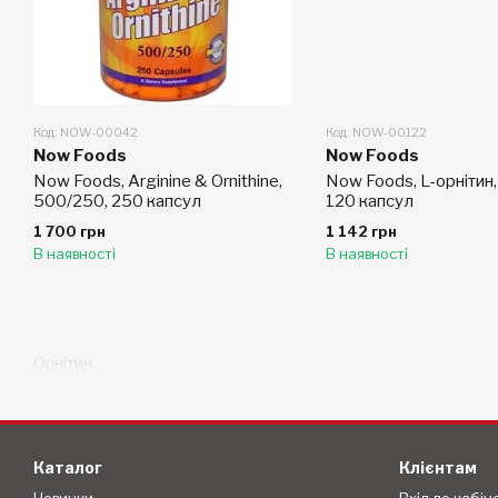
Код: NOW-00042
Код: NOW-00122
Now Foods
Now Foods
Now Foods, Arginine & Ornithine,
Now Foods, L-орнітин,
500/250, 250 капсул
120 капсул
1 700 грн
1 142 грн
В наявності
В наявності
Орнітин
Каталог
Клієнтам
Новинки
Вхід до кабін