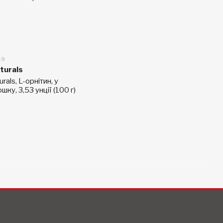
49
turals
rals, L-орнітин, у
ку, 3,53 унції (100 г)