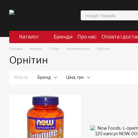
Перейти до основного контенту
Каталог
Бренди
Про нас
Оплата і доста
Головна
Каталог
Спорт
Амінокислоти
Орнітин
Орнітин
Фільтр
Бренд
Ціна, грн