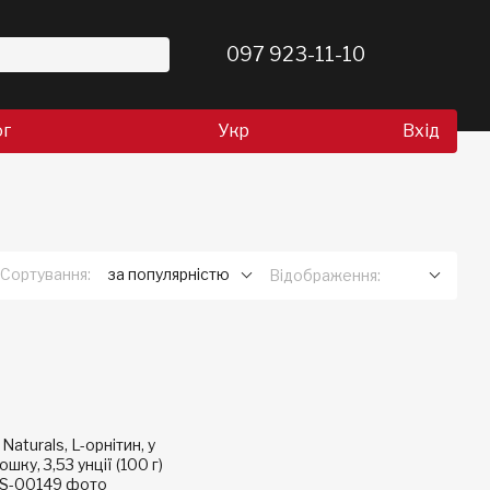
097 923-11-10
ог
Укр
Вхід
Сортування:
за популярністю
Відображення: