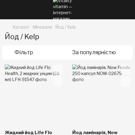
Каталог
Мінерали
Йод / Kelp
Йод / Kelp
Фільтр
За популярністю
Жидкий йод Life Flo
Йод ламінарія, Now