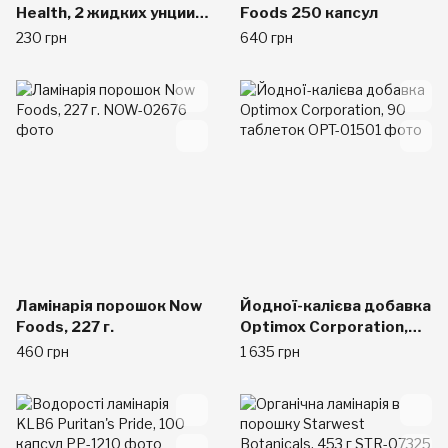
Health, 2 жидких унции
Foods 250 капсул
(59 мл)
230 грн
640 грн
Ламінарія порошок Now
Йодної-калієва добавка
Foods, 227 г.
Optimox Corporation,
90 таблеток
460 грн
1 635 грн