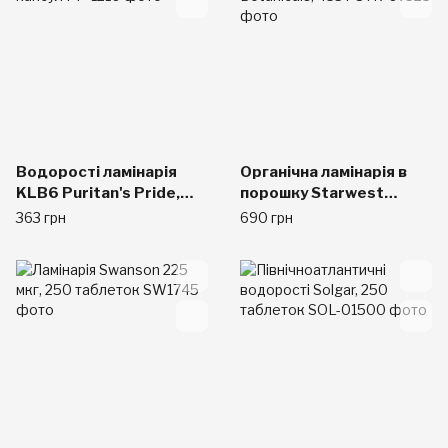
Водорості ламінарія
Органічна ламінарія в
KLB6 Puritan's Pride,
порошку Starwest
100 капсул
Botanicals, 453 г
363 грн
690 грн