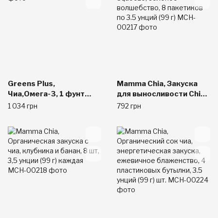
Greens Plus,
Mamma Chia, Закуска
Чиа,Омега-3, 1 фунт
для выносливости Chia
(454 г)
Squeeze, зеленое
1 034 грн
792 грн
волшебство, 8
пакетиков по 3.5 унций
(99 г)