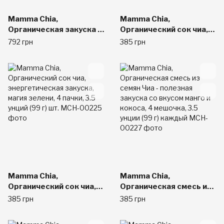
Mamma Chia,
Mamma Chia,
Органическая закуска с
Органический сок чиа,
чиа, клубника и банан, 8
энергетическая
792 грн
385 грн
шт, 3,5 унции (99 г)
закуска, ежевичное
каждая
блаженство, 4
пластиковых бутылки,
3.5 унций (99 г) шт.
Mamma Chia,
Mamma Chia,
Органический сок чиа,
Органическая смесь из
энергетическая
семян Чиа - полезная
385 грн
385 грн
закуска, магия зелени, 4
закуска со вкусом манго
пачки, 3.5 унций (99 г)
и кокоса, 4 мешочка, 3.5