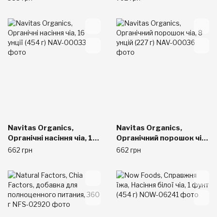
свекла, 4 пакетика для
Pouches, 3.5 oz (99 g)
выжимания, по 3,5 унции
EA
(99 г) каждый
Navitas Organics,
Navitas Organics,
Органічні насіння чіа, 16
Органічний порошок чіа,
унції (454 г)
8 унцій (227 г)
662 грн
662 грн