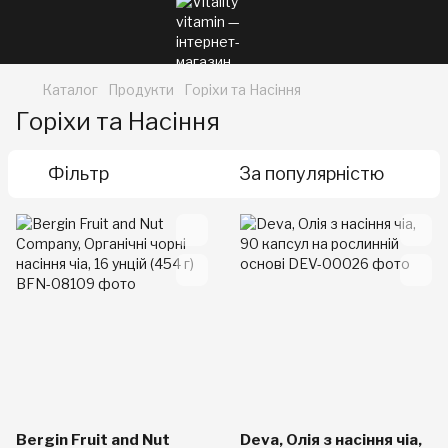
Каталог
Продукти
Горіхи та Насіння
Горіхи та Насіння
Фільтр
За популярністю
Bergin Fruit and Nut
Deva, Олія з насіння чіа,