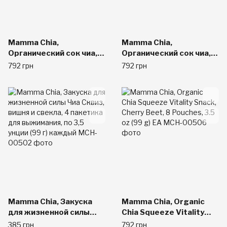
Mamma Chia,
Mamma Chia,
Органический сок чиа,
Органический сок чиа,
энергетическая
энергетическая
792 грн
792 грн
закуска, дикая малина, 8
закуска, манго-кокос, 8
пачек, 3.5 унции (99 г)
пачек, 3.5 унции (99 г)
шт.
шт.
Mamma Chia, Закуска
Mamma Chia, Organic
для жизненной силы
Chia Squeeze Vitality
Чиа Сквиз, вишня и
Snack, Cherry Beet, 8
385 грн
792 грн