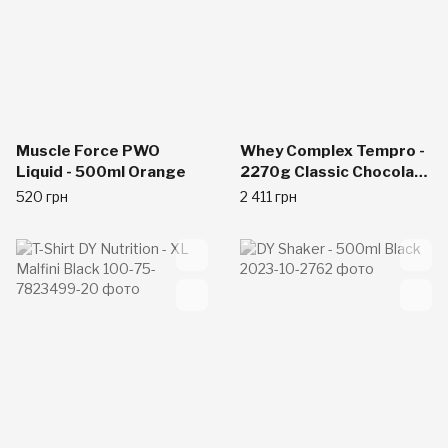
Muscle Force PWO
Whey Complex Tempro -
Liquid - 500ml Orange
2270g Classic Chocolate
Ice cream
520 грн
2 411 грн