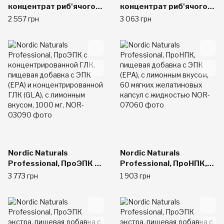
концентрат риб'ячого
концентрат риб'ячого
жиру, 200 м'яких капсул
жиру, 1000 мг, 120
2 557 грн
3 063 грн
капсул
Nordic Naturals
Nordic Naturals
Professional, ПроЭПК с
Professional, ПроНПК,
концентрированной
пищевая добавка с ЭПК
3 773 грн
1 903 грн
ГЛК, пищевая добавка с
(EPA), с лимонным
ЭПК (EPA) и
вкусом, 60 мягких
концентрированной
желатиновых капсул с
ГЛК (GLA), с лимонным
жидкостью