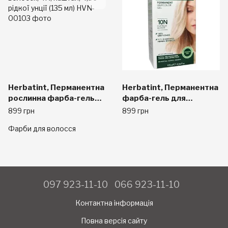
Herbatint, Перманентна
Herbatint, Перманентна
рослинна фарба-гель
фарба-гель для
для волосся, 4N,
волосся, 10N,
899 грн
899 грн
каштан, 4,56 рідкої унції
платиновий блондин,
Фарби для волосся
(135 мл)
135 мл
097 923-11-10
066 923-11-10
Контактна інформація
Повна версія сайту