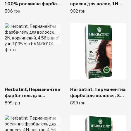
100% рослинна фарба
краска для волос, 1N
для волосся
оттенок Черное
506 грн
902 грн
кондиціонер, перська
дерево, 5.28 жидких
чорний, порошок 113 г
унций (150 мл)
Herbatint, Перманентна
Herbatint, Перманентна
фарба-гель для
фарба для волосся, 3N,
волосся, 2N,
темний каштан, 4,56
899 грн
899 грн
коричневий, 4,56 рідкої
рідкої унції (135 мл)
унції (135 мл)