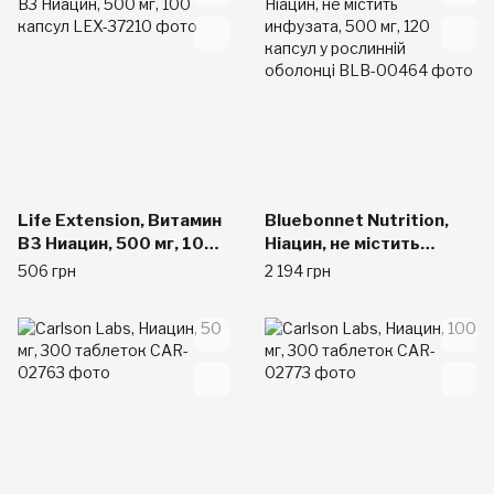
Life Extension, Витамин
Bluebonnet Nutrition,
B3 Ниацин, 500 мг, 100
Ніацин, не містить
капсул
инфузата, 500 мг, 120
506 грн
2 194 грн
капсул у рослинній
оболонці