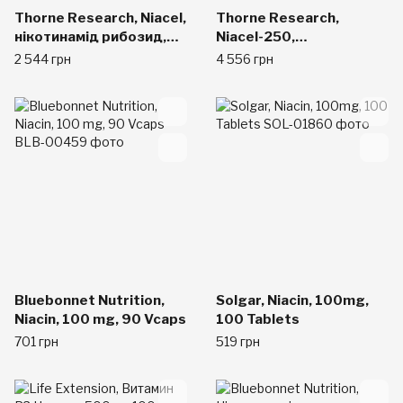
Thorne Research, Niacel,
Thorne Research,
нікотинамід рибозид,
Niacel-250,
60 рослинних капсул
никотинамидрибозид,
2 544 грн
4 556 грн
60 вегетарианских
капсул
Bluebonnet Nutrition,
Solgar, Niacin, 100mg,
Niacin, 100 mg, 90 Vcaps
100 Tablets
701 грн
519 грн