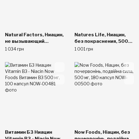
Natural Factors, Ниацин,
Natures Life, Ниацин,
не вызывающий
без покраснения, 500
покраснения кожи, 500
мг, 100 таблеток
1 034 грн
1 001 грн
мг, 90 капсул
Bитамин Б3 Ниацин
Now Foods, Ніацин, без
Vitamin B3 - Niacin Now
почервонінь, подвійна