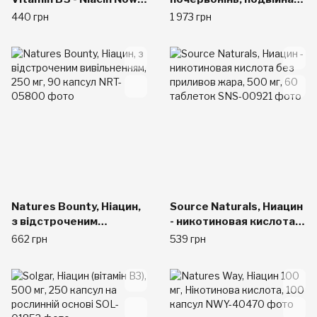
Foods Bитамин В3 500
сила, 500 мг, 180 капсул
440 грн
1 973 грн
мг, 100 капсул
Natures Bounty, Ніацин,
Source Naturals, Ниацин
з відстроченим
- никотиновая кислота
вивільненням, 250 мг,
без приливов жара, 500
662 грн
539 грн
90 капсул
мг, 60 таблеток