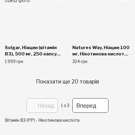
Solgar, Ніацин (вітамін
Natures Way, Ніацин 100
B3), 500 мг, 250 капсул
мг, Нікотинова кислота,
на рослинній основі
100 капсул
1 999 грн
324 грн
Показати ще 20 товарів
Назад
Вперед
1
з 3
Вітамін B3 (PP) - Нікотинова кислота