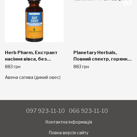
Herb Pharm, Екстракт
Planetary Herbals,
насіння вівса, без
Повний спектр, горянка,
спирту, 29,6 мл
600 мг, 90 таблеток
883 грн
883 грн
Авена сатива (дикий овес)
097 923-11-10
066 923-11-10
Контактна інформація
Повна версія сайту