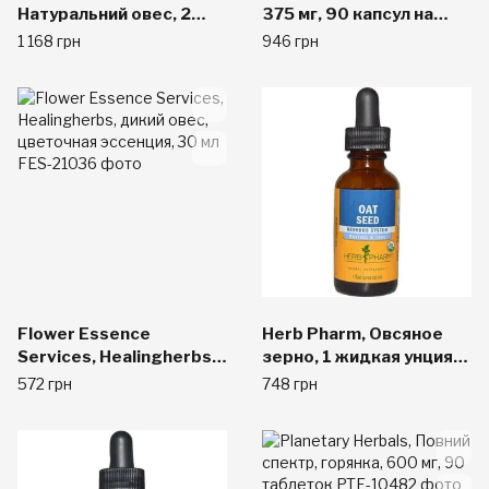
Натуральний овес, 2
375 мг, 90 капсул на
рідких унції (60 мл)
растительной основе
1 168 грн
946 грн
Flower Essence
Herb Pharm, Овсяное
Services, Healingherbs,
зерно, 1 жидкая унция
дикий овес, цветочная
(30 мл)
572 грн
748 грн
эссенция, 30 мл