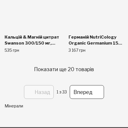
Кальцій & Магній цитрат
Германій NutriCology
Swanson 300/150 мг,
Organic Germanium 150
150 капсул
мг, 50 капсул
535 грн
3 167 грн
Показати ще 20 товарів
Назад
Вперед
1
з 33
Мінерали