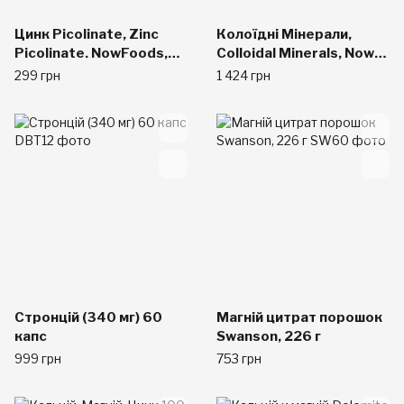
Цинк Picolinate, Zinc
Колоїдні Мінерали,
Picolinate. NowFoods,
Colloidal Minerals, Now
50 мг, 60 таб.
Foods, 946 мл
299 грн
1 424 грн
Стронцій (340 мг) 60
Магній цитрат порошок
капс
Swanson, 226 г
999 грн
753 грн