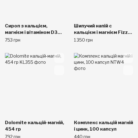
Сироп з кальцієм,
Шипучий напій с
магнієм і вітаміном D3
кальцієм і магнієм Fizz
Calmag, 473 мл
лимон-лайм, 492 гр
753 грн
1 350 грн
Dolomite кальцій-магній,
Комплекс кальцій магній
454 гр
і цинк, 100 капсул
792 грн
440 грн