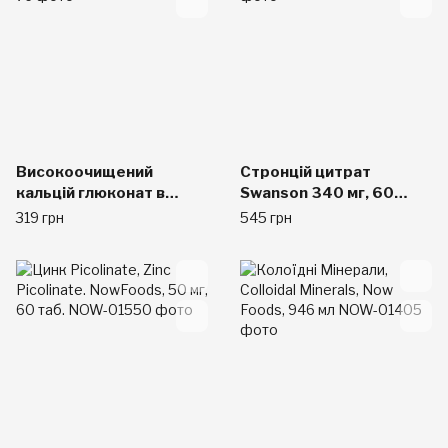
Високоочищений
Стронцій цитрат
кальцій глюконат в
Swanson 340 мг, 60
порошку, 400 г
капсул
319 грн
545 грн