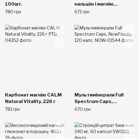
100шт.
кальцію і магнію
Dolomite KAL
780 грн
671 грн
Карбонат магнію CALM
Мультимінерали Full
Natural Vitality, 226 г
Spectrum Caps,
NowFoods, 120 капс.
781 грн
670 грн