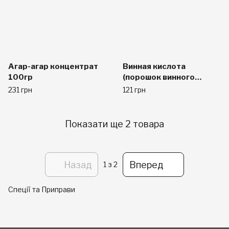
Агар-агар концентрат
Винная кислота
100гр
(порошок винного
камня) 20гр
231 грн
121 грн
Показати ще 2 товара
Назад
Вперед
1
з 2
Спеції та Приправи