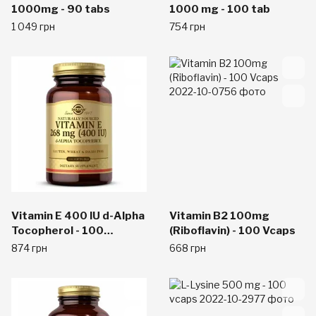
1000mg - 90 tabs
1000 mg - 100 tab
1 049 грн
754 грн
Vitamin E 400 IU d-Alpha
Vitamin B2 100mg
Tocopherol - 100
(Riboflavin) - 100 Vcaps
Softgels
874 грн
668 грн