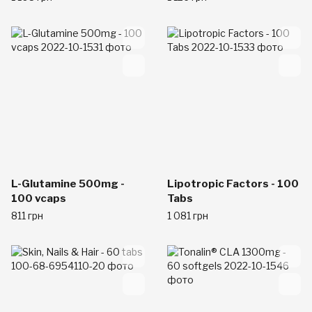
L-Glutamine 500mg -
Lipotropic Factors - 100
100 vcaps
Tabs
811 грн
1 081 грн