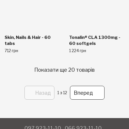
Skin, Nails & Hair - 60
Tonalin® CLA 1300mg -
tabs
60 softgels
712 грн
1 224 грн
Показати ще 20 товарів
Назад
Вперед
1
з 12
097 923-11-10
066 923-11-10