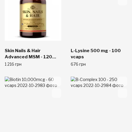
Skin Nails & Hair
L-Lysine 500 mg - 100
Advanced MSM - 120
vcaps
tabs
1 216 грн
676 грн