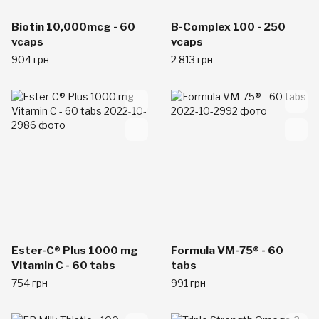
Biotin 10,000mcg - 60
B-Complex 100 - 250
vcaps
vcaps
904 грн
2 813 грн
Ester-C® Plus 1000 mg
Formula VM-75® - 60
Vitamin C - 60 tabs
tabs
754 грн
991 грн