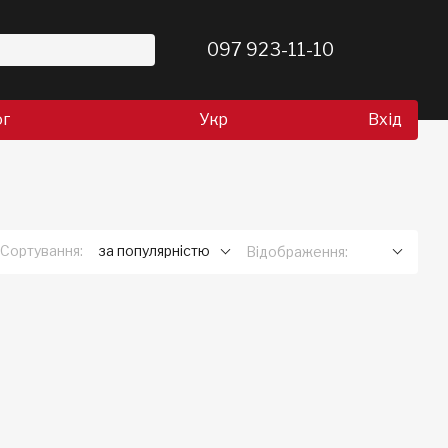
097 923-11-10
ог
Укр
Вхід
Сортування:
за популярністю
Відображення: