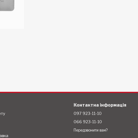
Контактна інформація
ету
097 923-11-10
066 923-11-10
Передзвонити вам?
авка