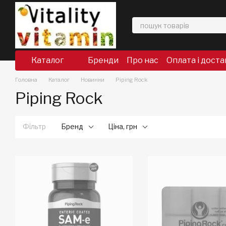
Перейти до основного контенту
Каталог
Бренди
Про нас
Оплата і доста
Головна
Каталог
Новинки
Piping Rock
Piping Rock
Фільтр
Бренд
Ціна, грн