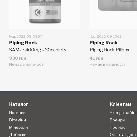
Код: 2022-09-0957
Код: 2022-09-1061
Piping Rock
Piping Rock
SAM-e 400mg - 30caplets
Piping Rock Pillbox
930 грн
41 грн
Немає в наявності
Немає в наявності
Каталог
Клієнтам
Новинки
Вхід до кабін
Вітаміни
Бренди
Мінерали
Про нас
Добавки
Оплата і дост