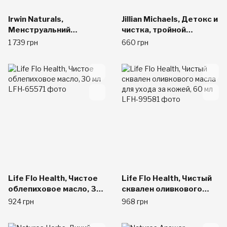
Irwin Naturals,
Jillian Michaels, Детокс и
Менструальний
чистка, тройной
комфорт, гормональний
процесс для всего тела,
1 739 грн
660 грн
баланс, 84 рідинних
пищевая добавка для
желатинових капсул
чистки организма, 35
капсул
Life Flo Health, Чистое
Life Flo Health, Чистый
облепиховое масло, 30
сквален оливкового
мл
масла для ухода за
924 грн
968 грн
кожей, 60 мл