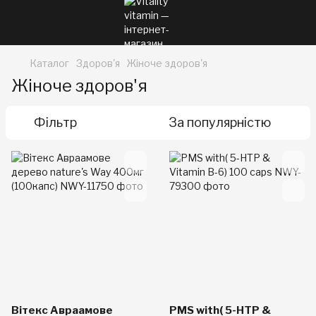
Каталог
Здоров'я
Жіноче здоров'я
Жіноче здоров'я
Фільтр
За популярністю
Вітекс Авраамове
PMS with( 5-HTP &