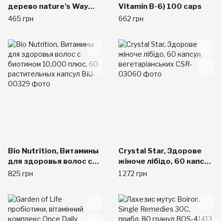
дерево nature's Way
Vitamin B-6) 100 caps
400мг (100капс)
465 грн
662 грн
Bio Nutrition, Витамины
Crystal Star, Здорове
для здоровья волос с
жіноче лібідо, 60 капсул
биотином 10,000 плюс,
вегетаріанських
825 грн
1 272 грн
60 растительных
капсул