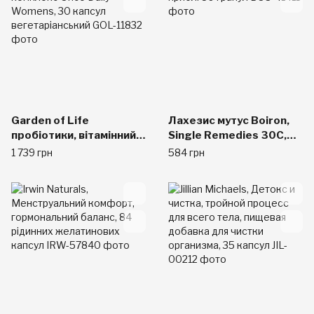
Garden of Life
Лахезис мутус Boiron,
пробіотики, вітамінний
Single Remedies 30C,
комплекс Once Daily
прибл. 80 гранул
1 739 грн
584 грн
Womens, 30 капсул
вегетаріанський