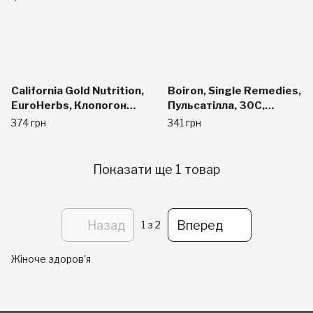
California Gold Nutrition,
Boiron, Single Remedies,
EuroHerbs, Клопогон
Пульсатілла, 30C,
Кистевидный, XT 40 мг,
прибл. 80 гранул
374 грн
341 грн
VC MB, 60 карат
Показати ще 1 товар
Назад
Вперед
1
з 2
Жіноче здоров'я