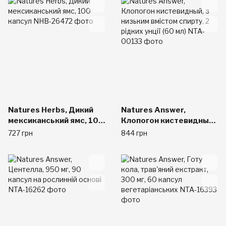
Natures Herbs, Дикий
Natures Answer,
мексиканський ямс, 100
Клопогон кистевидный,
капсул
з низьким вмістом
727 грн
844 грн
спирту, 2 рідких унції
(60 мл)