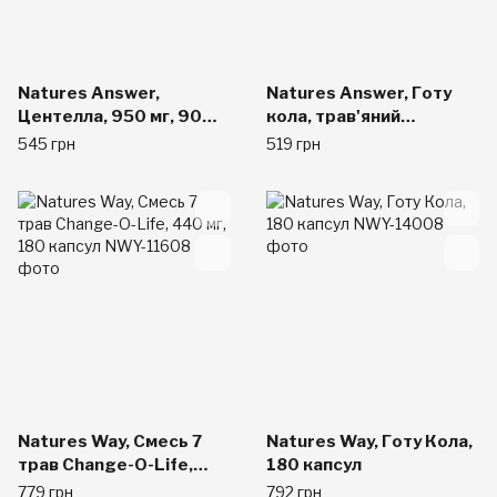
Natures Answer,
Natures Answer, Готу
Центелла, 950 мг, 90
кола, трав'яний
капсул на рослинній
екстракт, 300 мг, 60
545 грн
519 грн
основі
капсул вегетаріанських
Natures Way, Смесь 7
Natures Way, Готу Кола,
трав Change-O-Life,
180 капсул
440 мг, 180 капсул
779 грн
792 грн