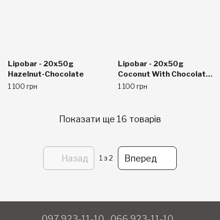
Lipobar - 20x50g
Lipobar - 20x50g
Hazelnut-Chocolate
Coconut With Chocolate
Crisps
1 100 грн
1 100 грн
Показати ще 16 товарів
Назад
Вперед
1
з 2
097 923-11-10
066 923-11-10