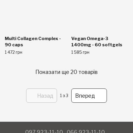
Multi Collagen Complex -
Vegan Omega-3
90 caps
1400mg - 60 softgels
1 472 грн
1 585 грн
Показати ще 20 товарів
Назад
Вперед
1
з 3
097 923-11-10
066 923-11-10