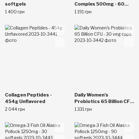
softgels
Complex 500mg - 60
softgels
1 400 грн
1 191 грн
Collagen Peptides -
Daily Women's
454g Unflavored
Probiotics 65 Billion CFU
- 30 veg caps
2 044 грн
1 331 грн