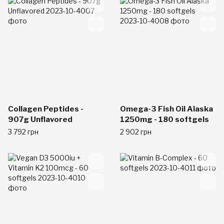
Collagen Peptides -
Omega-3 Fish Oil Alaska
907g Unflavored
1250mg - 180 softgels
3 792 грн
2 902 грн