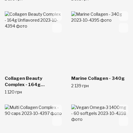
Collagen Beauty
Marine Collagen - 340g
Complex - 164g
2 139 грн
Unflavored
1 120 грн