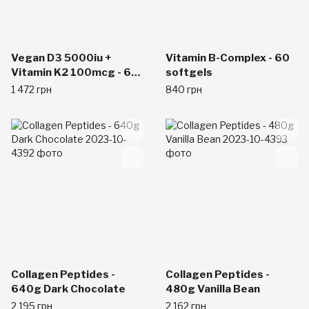
Vegan D3 5000iu +
Vitamin B-Complex - 60
Vitamin K2 100mcg - 60
softgels
softgels
1 472 грн
840 грн
Collagen Peptides -
Collagen Peptides -
640g Dark Chocolate
480g Vanilla Bean
2 195 грн
2 162 грн