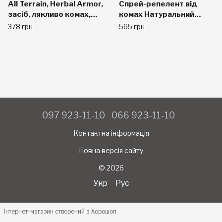
All Terrain, Herbal Armor,
Спрей-репелент від
засіб, лякливо комах,
комах Натуральний
помповий спрей без
Herbal Armor All 120 мл.
378 грн
565 грн
ДЕТА, 2,0 рідких унції
(60 мл)
097 923-11-10
066 923-11-10
Контактна інформація
Повна версія сайту
© 2026
Укр
Рус
Інтернет-магазин створений з Хорошоп