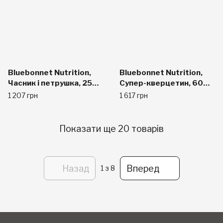
Bluebonnet Nutrition,
Bluebonnet Nutrition,
Часник і петрушка, 250
Супер-кверцетин, 60
гельових капсул
капсул у рослинній
1 207 грн
1 617 грн
оболонці
Показати ще 20 товарів
Назад
Вперед
1
з 8