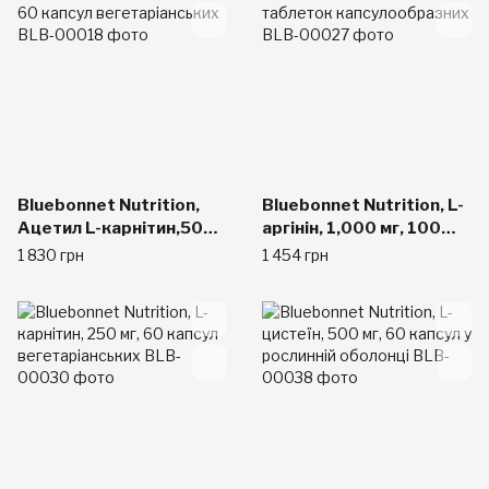
Bluebonnet Nutrition,
Bluebonnet Nutrition, L-
Ацетил L-карнітин,500
аргінін, 1,000 мг, 100
мг, 60 капсул
таблеток
1 830 грн
1 454 грн
вегетаріанських
капсулообразних