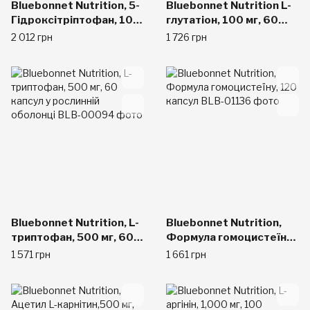
Bluebonnet Nutrition, 5-
Bluebonnet Nutrition L-
Гідроксітріптофан, 100
глутатіон, 100 мг, 60
мг, 120 капсул
капсул вегетаріанських
2 012 грн
1 726 грн
вегетаріанських
Bluebonnet Nutrition, L-
Bluebonnet Nutrition,
триптофан, 500 мг, 60
Формула гомоцистеїну,
капсул у рослинній
120 капсул
1 571 грн
1 661 грн
оболонці