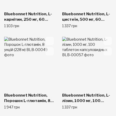
Bluebonnet Nutrition, L-
Bluebonnet Nutrition, L-
карнітин, 250 мг, 60
цистеїн, 500 мг, 60
капсул вегетаріанських
капсул у рослинній
1 103 грн
1 337 грн
оболонці
Bluebonnet Nutrition,
Bluebonnet Nutrition, L-
Порошок L-глютамін, 8
лізин, 1000 мг, 100
унцій (228 м)
таблеток
1 947 грн
1 337 грн
капсуловидных