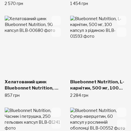
вегетарианских капсул
капсул вегетаріанських
2 570 грн
1 454 грн
Хелатований цинк
Bluebonnet Nutrition, L-
Bluebonnet Nutrition, 90
карнітин, 500 мг, 100
капсул
капсул з рідиною
857 грн
2 284 грн