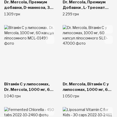
Dr. Mercola, Премиум
Dr. Mercola, Премиум
добавки, D-манноза, 30
Добавки , L-Треонат
капсул
магния, 90 капсул
1 309 грн
2 299 грн
Вітамін C у липосомах,
Dr. Mercola, Вітамін C у
Dr. Mercola, 1000 мг, 60
липосомах, 1000 мг, 60
капсул ліпосомного
капсул ліпосомного
1 040 грн
1 050 грн