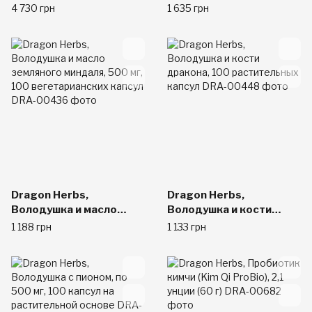
Qi ProBio), 2,1 унции (60
капсул
4 730 грн
1 635 грн
г)
Dragon Herbs,
Dragon Herbs,
Володушка и масло
Володушка и кости
земляного миндаля,
дракона, 100
1 188 грн
1 133 грн
500 мг, 100
растительных капсул
вегетарианских капсул