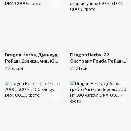
Dragon Herbs, Дуанвуд
Dragon Herbs, 22
Рейши, 2 жидк. унц. (60
Экстракт Гриба Рейши,
мл)
2 жидкие унции (60 мл)
2 255 грн
3 421 грн