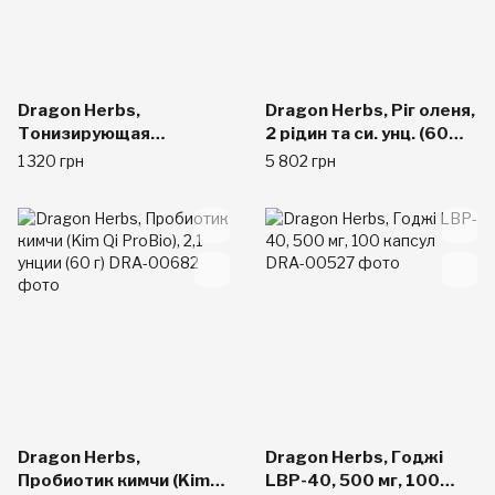
Dragon Herbs,
Dragon Herbs, Ріг оленя,
Тонизирующая
2 рідин та си. унц. (60
формула с Poria Five,
мл)
1 320 грн
5 802 грн
500 мг, 100
растительных капсул
Dragon Herbs,
Dragon Herbs, Годжі
Пробиотик кимчи (Kim
LBP-40, 500 мг, 100