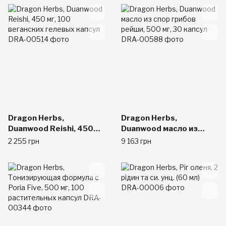
Dragon Herbs,
Dragon Herbs,
Duanwood Reishi, 450
Duanwood масло из
мг, 100 веганских
спор грибов рейши, 500
2 255 грн
9 163 грн
гелевых капсул
мг, 30 капсул