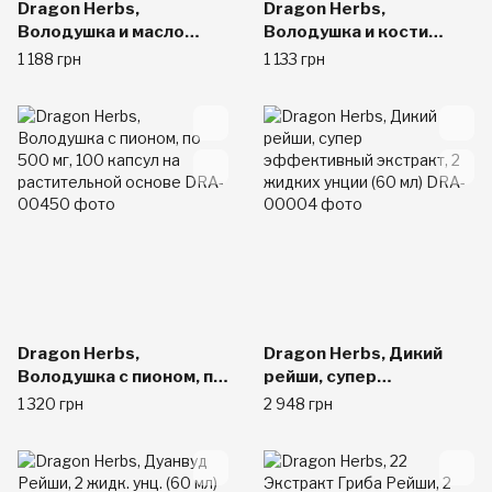
Dragon Herbs,
Dragon Herbs,
Володушка и масло
Володушка и кости
земляного миндаля,
дракона, 100
1 188 грн
1 133 грн
500 мг, 100
растительных капсул
вегетарианских капсул
Dragon Herbs,
Dragon Herbs, Дикий
Володушка с пионом, по
рейши, супер
500 мг, 100 капсул на
эффективный
1 320 грн
2 948 грн
растительной основе
экстракт, 2 жидких
унции (60 мл)