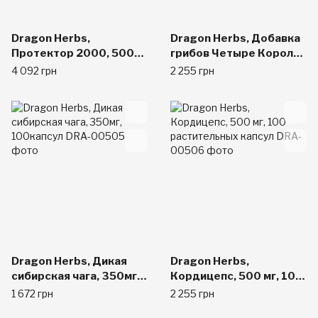
Dragon Herbs,
Dragon Herbs, Добавка
Протектор 2000, 500
грибов Четыре Короля,
мг, 100 капсул
500 мг, 100 капсул
4 092 грн
2 255 грн
Dragon Herbs, Дикая
Dragon Herbs,
сибирская чага, 350мг,
Кордицепс, 500 мг, 100
100капсул
растительных капсул
1 672 грн
2 255 грн