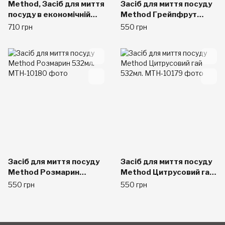
Method, Засіб для миття
Засіб для миття посуду
посуду в економічній
Method Грейпфрут
упаковці, Клементин,
532мл.
710 грн
550 грн
1064 мл.
Засіб для миття посуду
Засіб для миття посуду
Method Розмарин
Method Цитрусовий гай
532мл.
532мл.
550 грн
550 грн