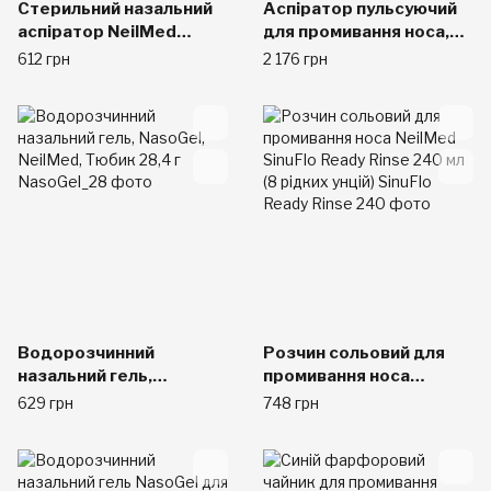
Стерильний назальний
Аспіратор пульсуючий
аспіратор NeilMed
для промивання носа,
Naspira NeoBulb
30 пакетів, NeilMed
612 грн
2 176 грн
Sinugator
Водорозчинний
Розчин сольовий для
назальний гель,
промивання носа
NasoGel, NeilMed,
NeilMed SinuFlo Ready
629 грн
748 грн
Тюбик 28,4 г
Rinse 240 мл (8 рідких
унцій)