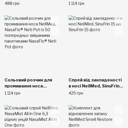
Plus 15 мл
носа NeilMed NasaFlo
488 грн
1 114 грн
Neti Pot з 50
попередньо змішаними
пакетиками
Сольовий розчин для
Спрей від закладеності
промивання носа
в носі NeilMed, SinuFrin
NeilMed, NasaFlo® Neti
15 мл
1 114 грн
425 грн
Pot із 50 попередньо
змішаними пакетиками