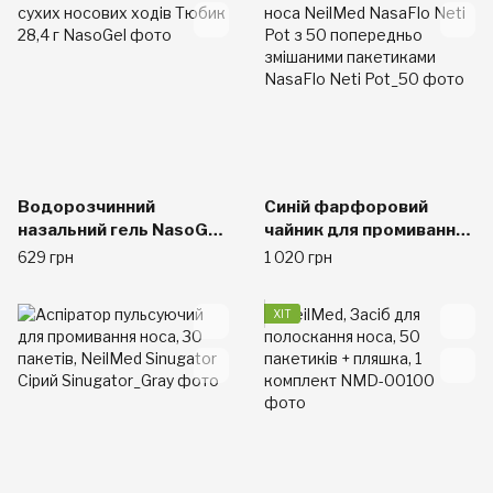
Водорозчинний
Синій фарфоровий
назальний гель NasoGel
чайник для промивання
для сухих носових ходів
носа NeilMed NasaFlo
629 грн
1 020 грн
Тюбик 28,4 г
Neti Pot з 50
попередньо змішаними
ХІТ
пакетиками