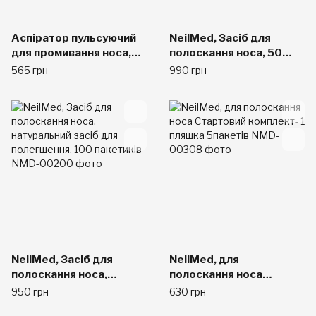
Аспіратор пульсуючий
NeilMed, Засіб для
для промивання носа,
полоскання носа, 50
30 пакетів, NeilMed
пакетиків + пляшка, 1
565 грн
990 грн
Sinugator Сірий
комплект
NeilMed, Засіб для
NeilMed, для
полоскання носа,
полоскання носа
натуральний засіб для
Стартовий комплект- 1
950 грн
630 грн
полегшення, 100
пляшка 5пакетів