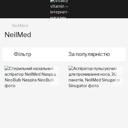
NeilMed
NeilMed
Фільтр
За популярністю