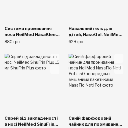
Система промивання
Назальний гель для
носа NeilMed NäsaKleen
дітей, NasoGel, NeilMed,
Squeezie + 50 пакетів
Тюбик 28,4 г
880 грн
629 грн
Спрей від закладеності
Синій фарфоровий
в носі NeilMed SinuFrin
чайник для промивання