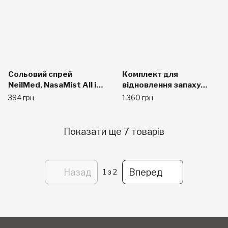
Сольовий спрей
Комплект для
NeilMed, NasaMist All in
відновлення запаху
One 6,3 рідких унцій
NeilMed
394 грн
1 360 грн
Показати ще 7 товарів
Назад
Вперед
1
з 2