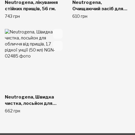
Neutrogena, лікування
Neutrogena,
стійких прищів, 56 гм.
Очищаючий засіб для
обличчя, 177 мл
743 грн
610 грн
Neutrogena, Швидка
чистка, лосьйон для
обличчя від прищів, 1,7
662 грн
рідкої унції (50 мл)