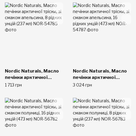
Nordic Naturals, Масло
Nordic Naturals, Масло
печінки арктичної
печінки арктичної
тріски, зі смаком
тріски, зі смаком
1 713 грн
3 024 грн
апельсина, 8 рідких
апельсина, 16 рідких
унцій (237 мл)
унцій (473 мл)