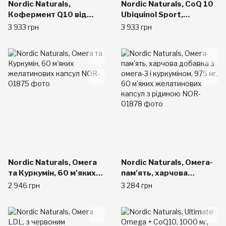
Nordic Naturals,
Nordic Naturals, CoQ 10
Кофермент Q10 від
Ubiquinol Sport,
Nordic, убихинол, 100
Unflavored, 60 ct
3 933 грн
3 933 грн
мг, 60 м'яких капсул
Nordic Naturals, Омега
Nordic Naturals, Омега-
та Куркумін, 60 м'яких
пам'ять, харчова
желатинових капсул
добавка з омега-3 і
2 946 грн
3 284 грн
куркуміном, 975 мг, 60
м'яких желатинових
капсул з рідиною