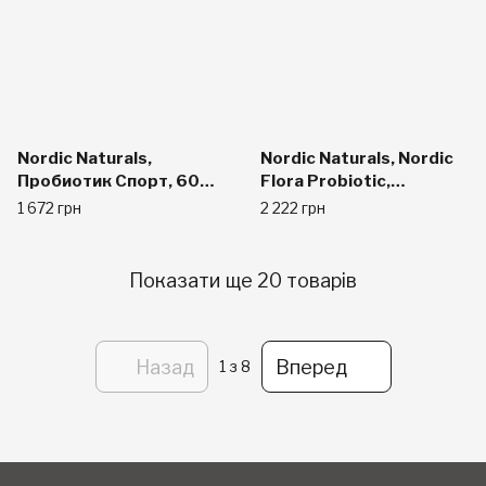
Nordic Naturals,
Nordic Naturals, Nordic
Пробиотик Спорт, 60
Flora Probiotic,
капсул
Comfort, 30 Capsules
1 672 грн
2 222 грн
Показати ще 20 товарів
Назад
Вперед
1
з 8