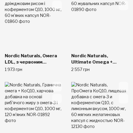
Nordic Naturals, Омега
Nordic Naturals,
LDL, з червоним
Ultimate Omega +
дріжджовим рисом і
CoQ10, 1000 мг, 60
1 973 грн
2 557 грн
коферментом Q10,
жувальних капсул
1000 мг, 60 м'яких
капсул