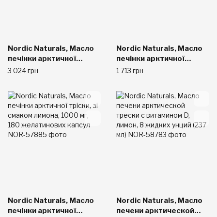
Nordic Naturals, Масло
Nordic Naturals, Масло
печінки арктичної
печінки арктичної
тріски, зі смаком
тріски, зі смаком
3 024 грн
1 713 грн
полуниці, 16 рідких
полуниці, 8 рідких унцій
унцій (473 мл)
(237 мл)
Nordic Naturals, Масло
Nordic Naturals, Масло
печінки арктичної
печени арктической