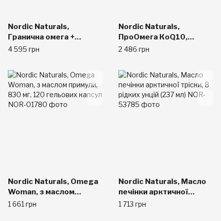
Nordic Naturals,
Nordic Naturals,
Гранична омега +
ПроОмега КоQ10,
КоQ10, харчова
пищевая добавка с
4 595 грн
2 486 грн
добавка на основі
омега-3 и коферментом
риб'ячого жиру з
Q10, с лимонным
омега-3 і коферментом
вкусом, 1000 мг, 60
Q10, 1000 мг, 120
мягких желатиновых
м'яких
капсул с жидкостью
Nordic Naturals, Omega
Nordic Naturals, Масло
Woman, з маслом
печінки арктичної
примули, 830 мг, 120
тріски, 8 рідких унцій
1 661 грн
1 713 грн
гельових капсул
(237 мл)