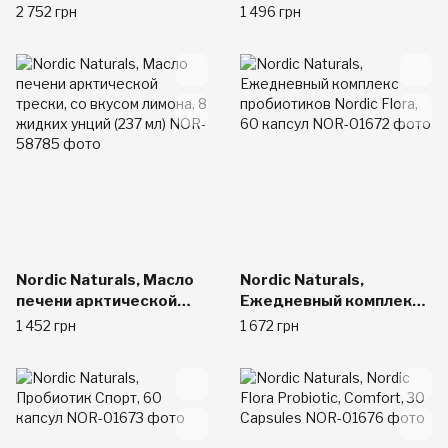
тріски, зі смаком
трески с витамином D,
2 752 грн
1 496 грн
лимона, 1000 мг, 180
лимон, 8 жидких унций
желатинових капсул
(237 мл)
Nordic Naturals, Масло
Nordic Naturals,
печени арктической
Ежедневный комплекс
трески, со вкусом
пробиотиков Nordic
1 452 грн
1 672 грн
лимона, 8 жидких унций
Flora, 60 капсул
(237 мл)