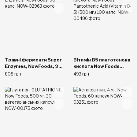
Травні ферменти Super
Вітамін В5 пантотенова
Enzymes, NowFoods, 90
кислота Now Foods
капс.
Pantothenic Acid
808 грн
493 грн
(Vitamin B-5) (500 мг.)
100 капс.