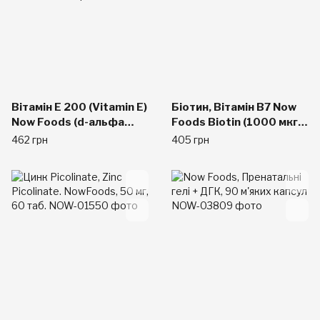
Вітамін Е 200 (Vitamin E)
Біотин, Вітамін В7 Now
Now Foods (d-альфа
Foods Biotin (1000 мкг)
токоферол) 100 капс.
100 капс
462 грн
405 грн