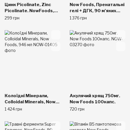
Цинк Picolinate, Zinc
Now Foods, Пренатальні
Picolinate. NowFoods,
гелі + ДГК, 90 м'яких
50 мг, 60 таб.
капсул
299 грн
1 376 грн
Колоїдні Мінерали,
Акулячий хрящ 750мг.
Colloidal Minerals, Now
Now Foods 100капс.
Foods, 946 мл
1 424 грн
720 грн