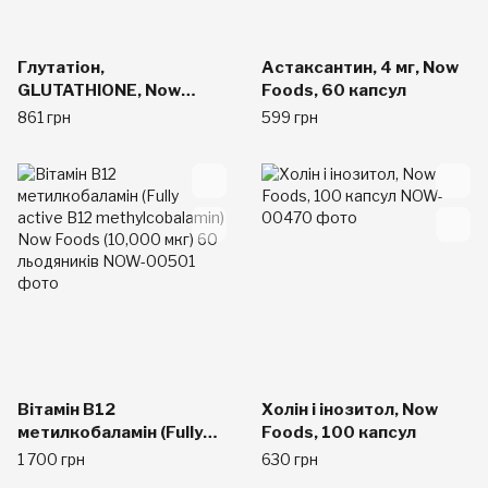
Глутатіон,
Астаксантин, 4 мг, Now
GLUTATHIONE, Now
Foods, 60 капсул
Foods, 500 мг, 30
861 грн
599 грн
вегетаріанських капсул
Вітамін В12
Холін і інозитол, Now
метилкобаламін (Fully
Foods, 100 капсул
active B12
1 700 грн
630 грн
methylcobalamin) Now