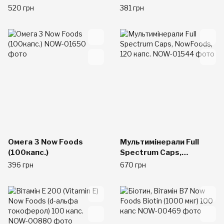
250таб.
100таб.
520 грн
381 грн
Омега 3 Now Foods
Мультимінерали Full
(100капс.)
Spectrum Caps,
NowFoods, 120 капс.
396 грн
670 грн