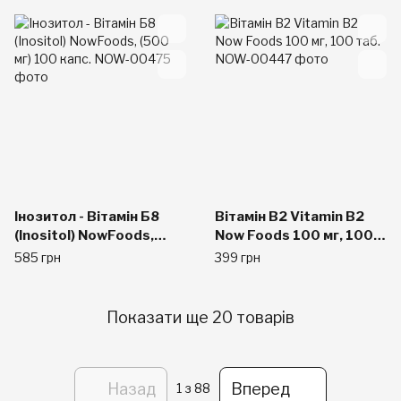
Foods (10,000 мкг) 60
льодяників
Інозитол - Вітамін Б8
Вітамін В2 Vitamin B2
(Inositol) NowFoods,
Now Foods 100 мг, 100
(500 мг) 100 капс.
таб.
585 грн
399 грн
Показати ще 20 товарів
Назад
Вперед
1
з 88