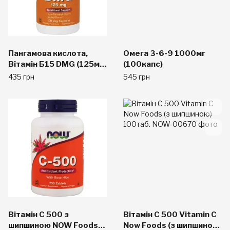
Пангамова кислота,
Омега 3-6-9 1000мг
Вітамін Б15 DMG (125мг)
(100капс)
100капс.
435 грн
545 грн
Вітамін С 500 з
Вітамін С 500 Vitamin C
шипшиною NOW Foods
Now Foods (з шипшиною)