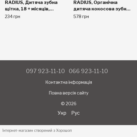
RADIUS, Дитяча зубна
RADIUS, Органічна
щітка, 18 + місяців,
дитяча кокосова зубна
екстра-м'яка, Pink
паста USDA, кокосовий
234 грн
578 грн
Sparkle
банан, від 6 місяців, 48 г
(1,7 унції)
097 923-11-10
066 923-11-10
Контактна інформація
Повна версія сайту
© 2026
Укр
Рус
Інтернет-магазин створений з Хорошоп